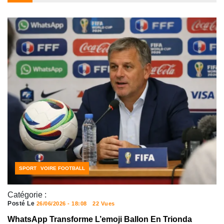
CÔTE D'IVOIRE FOOTBALL
SPORT
Catégorie :
Posté Le
26/06/2026 - 18:08
22 Vues
WhatsApp Transforme L’emoji Ballon En Trionda