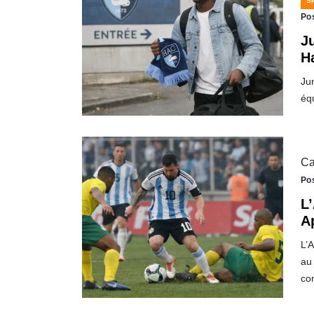
S
Po
J
H
Ju
éq
Ca
Po
L
A
L’A
au
co