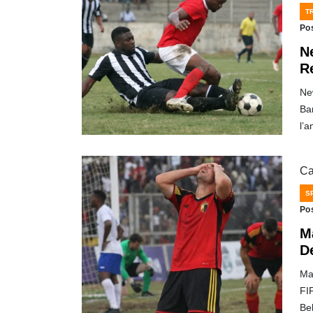
T
Po
N
R
New
Bam
l’
Ca
S
Po
M
D
Ma
FI
Be