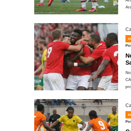
Art
Ars
Ca
S
Po
N
S
No
CAF
pr
Ca
S
Po