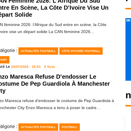
AN Féminine 2026: L’Afrique Du Sud
ntre En Scène, La Côte D’Ivoire Vise Un
épart Solide
N féminine 2026: l’Afrique du Sud entre en scène, la Côte
Ivoire vise un départ solide La CAN féminine 2026…
tégorie :
ACTUALITÉS FOOTBALL
CÔTE D'IVOIRE FOOTBALL
PORT
sté Le
26/07/2026 - 15:01
0 Vues
nzo Maresca Refuse D’endosser Le
ostume De Pep Guardiola À Manchester
ty
n
zo Maresca refuse d’endosser le costume de Pep Guardiola à
nchester City Enzo Maresca a tenu à poser le cadre…
tégorie :
ACTUALITÉS FOOTBALL
FOOTBALL