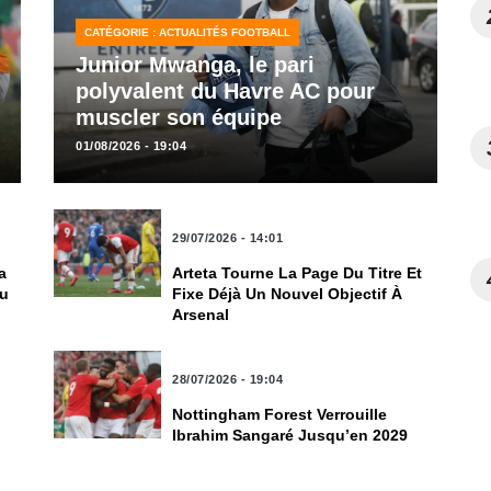
CATÉGORIE : ACTUALITÉS FOOTBALL
Junior Mwanga, le pari
polyvalent du Havre AC pour
muscler son équipe
01/08/2026 - 19:04
ACTUALITÉS FOOTBALL
29/07/2026 - 14:01
a
Arteta Tourne La Page Du Titre Et
Au
Fixe Déjà Un Nouvel Objectif À
Arsenal
ACTUALITÉS FOOTBALL
28/07/2026 - 19:04
Nottingham Forest Verrouille
Ibrahim Sangaré Jusqu’en 2029