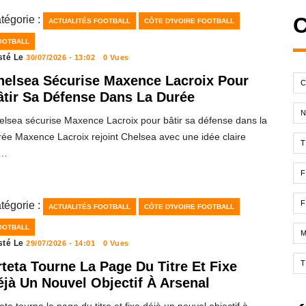
C
tégorie :
ACTUALITÉS FOOTBALL
CÔTE D'IVOIRE FOOTBALL
OOTBALL
sté Le
30/07/2026 - 13:02
0 Vues
helsea Sécurise Maxence Lacroix Pour
C
âtir Sa Défense Dans La Durée
elsea sécurise Maxence Lacroix pour bâtir sa défense dans la
rée Maxence Lacroix rejoint Chelsea avec une idée claire
T
n…
F
F
tégorie :
ACTUALITÉS FOOTBALL
CÔTE D'IVOIRE FOOTBALL
OOTBALL
sté Le
29/07/2026 - 14:01
0 Vues
teta Tourne La Page Du Titre Et Fixe
éjà Un Nouvel Objectif À Arsenal