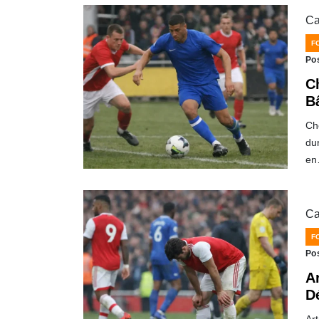
Ca
F
Po
C
B
Ch
du
e
Ca
F
Po
Ar
D