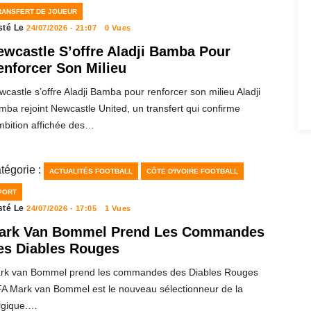
RANSFERT DE JOUEUR
sté Le
24/07/2026 - 21:07
0 Vues
ewcastle S’offre Aladji Bamba Pour
enforcer Son Milieu
castle s’offre Aladji Bamba pour renforcer son milieu Aladji
ba rejoint Newcastle United, un transfert qui confirme
ambition affichée des…
tégorie :
ACTUALITÉS FOOTBALL
CÔTE D'IVOIRE FOOTBALL
PORT
sté Le
24/07/2026 - 17:05
1 Vues
ark Van Bommel Prend Les Commandes
es Diables Rouges
rk van Bommel prend les commandes des Diables Rouges
FA Mark van Bommel est le nouveau sélectionneur de la
lgique.…