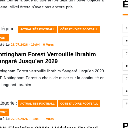
eta tourne la page du titre et fixe déjà un nouvel objectif à
É
enal Mikel Arteta n’avait pas encore pris…
tégorie :
ACTUALITÉS FOOTBALL
CÔTE D'IVOIRE FOOTBALL
PORT
sté Le
28/07/2026 - 19:04
0 Vues
ottingham Forest Verrouille Ibrahim
#
angaré Jusqu’en 2029
ttingham Forest verrouille Ibrahim Sangaré jusqu’en 2029
 Nottingham Forest a choisi de miser sur la continuité en
#
olongeant Ibrahim…
#
tégorie :
#
ACTUALITÉS FOOTBALL
CÔTE D'IVOIRE FOOTBALL
PORT
sté Le
27/07/2026 - 13:01
1 Vues
P