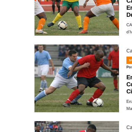
C
E
D
CA
d’
Ca
S
Po
E
C
Ci
En
Ma
Ca