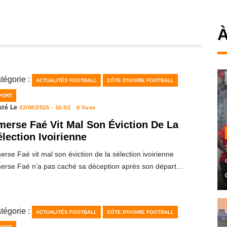
À
tégorie :
ACTUALITÉS FOOTBALL
CÔTE D'IVOIRE FOOTBALL
PORT
sté Le
02/08/2026 - 16:02
0 Vues
merse Faé Vit Mal Son Éviction De La
lection Ivoirienne
rse Faé vit mal son éviction de la sélection ivoirienne
erse Faé n’a pas caché sa déception après son départ…
tégorie :
ACTUALITÉS FOOTBALL
CÔTE D'IVOIRE FOOTBALL