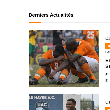
Derniers Actualités
Ca
S
Po
E
Sé
Eme
Em
Ca