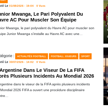
PORT
sté Le
01/08/2026 - 19:04
0 Vues
unior Mwanga, Le Pari Polyvalent Du
avre AC Pour Muscler Son Équipe
nior Mwanga, le pari polyvalent du Havre AC pour muscler son
uipe Junior Mwanga s’installe au Havre AC avec une…
tégorie :
ACTUALITÉS FOOTBALL
FOOTBALL JOUEURS
SPORT
sté Le
30/07/2026 - 14:02
0 Vues
’Argentine Dans Le Viseur De La FIFA
près Plusieurs Incidents Au Mondial 2026
rgentine dans le viseur de la FIFA après plusieurs incidents
 Mondial 2026 FIFA a ouvert une procédure disciplinaire
ntre…