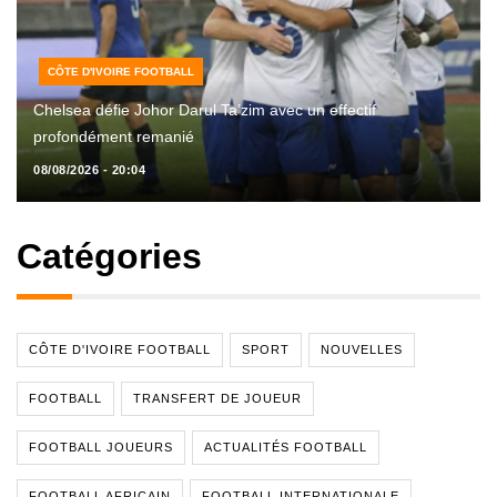
CÔTE D'IVOIRE FOOTBALL
Chelsea défie Johor Darul Ta’zim avec un effectif
profondément remanié
08/08/2026 - 20:04
Catégories
CÔTE D'IVOIRE FOOTBALL
SPORT
NOUVELLES
FOOTBALL
TRANSFERT DE JOUEUR
FOOTBALL JOUEURS
ACTUALITÉS FOOTBALL
FOOTBALL AFRICAIN
FOOTBALL INTERNATIONALE