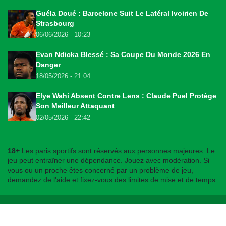
Guéla Doué : Barcelone Suit Le Latéral Ivoirien De
Strasbourg
06/06/2026 - 10:23
Evan Ndicka Blessé : Sa Coupe Du Monde 2026 En
Danger
18/05/2026 - 21:04
Elye Wahi Absent Contre Lens : Claude Puel Protège
Son Meilleur Attaquant
02/05/2026 - 22:42
18+
Les paris sportifs sont réservés aux personnes majeures. Le
jeu peut entraîner une dépendance. Jouez avec modération. Si
vous ou un proche êtes concerné par un problème de jeu,
demandez de l'aide et fixez-vous des limites de mise et de temps.
© 2026
bookmakers225.ci
. Tous droits réservés.