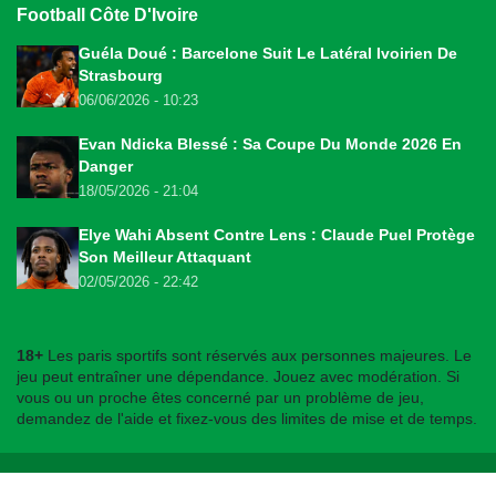
Football Côte D'Ivoire
Guéla Doué : Barcelone Suit Le Latéral Ivoirien De
Strasbourg
06/06/2026 - 10:23
Evan Ndicka Blessé : Sa Coupe Du Monde 2026 En
Danger
18/05/2026 - 21:04
Elye Wahi Absent Contre Lens : Claude Puel Protège
Son Meilleur Attaquant
02/05/2026 - 22:42
18+
Les paris sportifs sont réservés aux personnes majeures. Le
jeu peut entraîner une dépendance. Jouez avec modération. Si
vous ou un proche êtes concerné par un problème de jeu,
demandez de l'aide et fixez-vous des limites de mise et de temps.