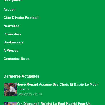
Accueil
Côte D’Ivoire Football
Nouvelles
Pronostics
Bookmakers
À Propos
Contactez-Nous
Dernières Actualités
Hervé Renard Assume Ses Choix Et Balaie Le Mot «
Échec »
06/08/2026 - 21:06
Yan Diomandé Rejoint Le Real Madrid Pour Un