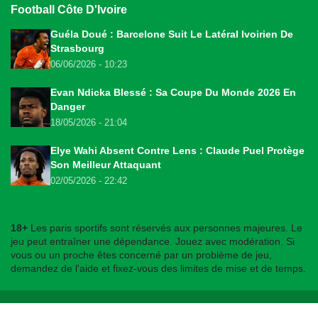
Football Côte D'Ivoire
Guéla Doué : Barcelone Suit Le Latéral Ivoirien De
Strasbourg
06/06/2026 - 10:23
Evan Ndicka Blessé : Sa Coupe Du Monde 2026 En
Danger
18/05/2026 - 21:04
Elye Wahi Absent Contre Lens : Claude Puel Protège
Son Meilleur Attaquant
02/05/2026 - 22:42
18+
Les paris sportifs sont réservés aux personnes majeures. Le
jeu peut entraîner une dépendance. Jouez avec modération. Si
vous ou un proche êtes concerné par un problème de jeu,
demandez de l'aide et fixez-vous des limites de mise et de temps.