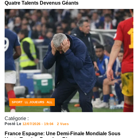
Quatre Talents Devenus Géants
CÔTE D'IVOIRE FOOTBALL
FOOTBALL JOUEURS
SPORT
Catégorie :
Posté Le
12/07/2026 - 19:04
2 Vues
France Espagne: Une Demi-Finale Mondiale Sous