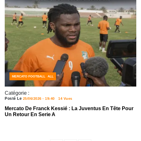
CÔTE D'IVOIRE FOOTBALL
MERCATO FOOTBALL
Catégorie :
Posté Le
25/06/2026 - 19:40
14 Vues
Mercato De Franck Kessié : La Juventus En Tête Pour
Un Retour En Serie A