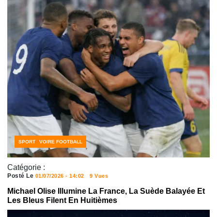
CÔTE D'IVOIRE FOOTBALL
SPORT
Catégorie :
Posté Le
01/07/2026 - 14:02
9 Vues
Michael Olise Illumine La France, La Suède Balayée Et
Les Bleus Filent En Huitièmes