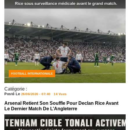
ACTUALITÉS FOOTBALL
FOOTBALL INTERNATIONALE
Catégorie :
Posté Le
26/06/2026 - 07:40
14 Vues
Arsenal Retient Son Souffle Pour Declan Rice Avant
Le Dernier Match De L’Angleterre