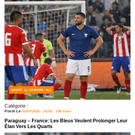
CÔTE D'IVOIRE FOOTBALL
FOOTBALL JOUEURS
SPORT
Catégorie :
Posté Le
03/07/2026 - 16:03
108 Vues
Paraguay – France: Les Bleus Veulent Prolonger Leur
Élan Vers Les Quarts