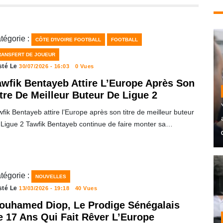
tégorie :
CÔTE D'IVOIRE FOOTBALL
FOOTBALL
RANSFERT DE JOUEUR
sté Le
30/07/2026 - 16:03
0 Vues
awfik Bentayeb Attire L’Europe Après Son
tre De Meilleur Buteur De Ligue 2
fik Bentayeb attire l’Europe après son titre de meilleur buteur
 Ligue 2 Tawfik Bentayeb continue de faire monter sa…
tégorie :
NOUVELLES
sté Le
13/03/2026 - 19:18
40 Vues
ouhamed Diop, Le Prodige Sénégalais
e 17 Ans Qui Fait Rêver L’Europe