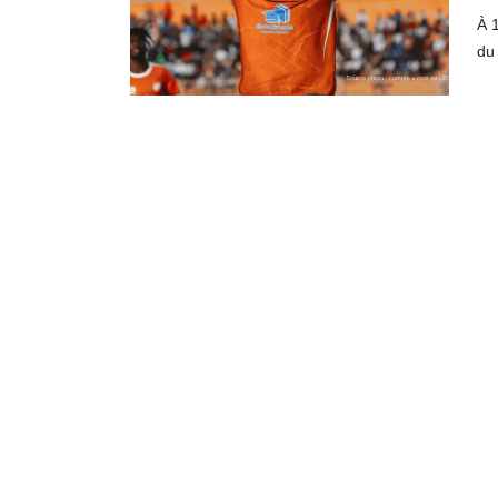
À 1
du 