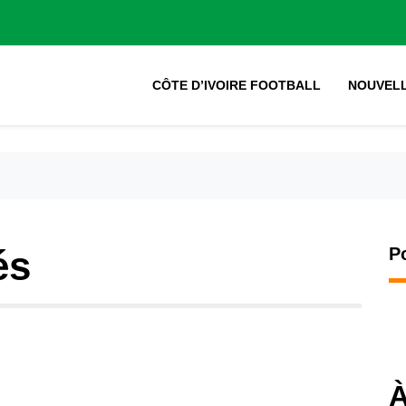
CÔTE D’IVOIRE FOOTBALL
NOUVEL
és
P
À