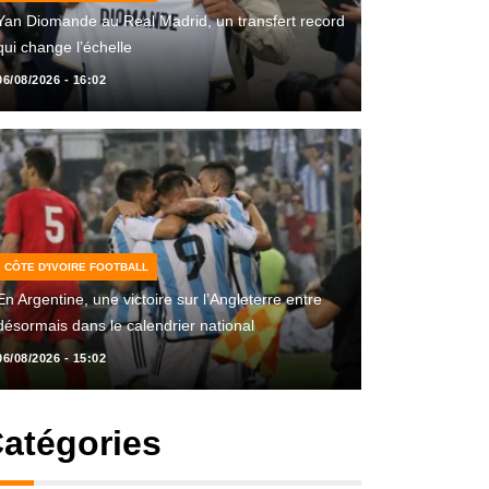
Yan Diomande au Real Madrid, un transfert record
qui change l’échelle
06/08/2026 - 16:02
CÔTE D'IVOIRE FOOTBALL
En Argentine, une victoire sur l’Angleterre entre
désormais dans le calendrier national
06/08/2026 - 15:02
atégories