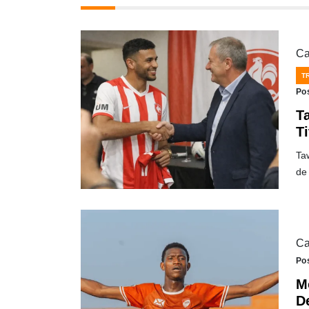
Ca
T
Po
T
Ti
Taw
de
Ca
Po
M
D