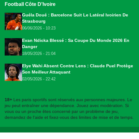
Football Côte D'Ivoire
Guéla Doué : Barcelone Suit Le Latéral Ivoirien De
Strasbourg
06/06/2026 - 10:23
Evan Ndicka Blessé : Sa Coupe Du Monde 2026 En
Danger
18/05/2026 - 21:04
Elye Wahi Absent Contre Lens : Claude Puel Protège
Son Meilleur Attaquant
02/05/2026 - 22:42
18+
Les paris sportifs sont réservés aux personnes majeures. Le
jeu peut entraîner une dépendance. Jouez avec modération. Si
vous ou un proche êtes concerné par un problème de jeu,
demandez de l'aide et fixez-vous des limites de mise et de temps.