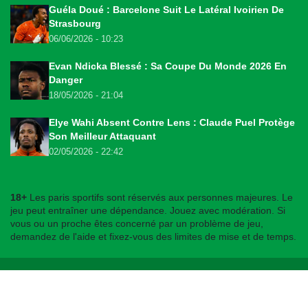
Guéla Doué : Barcelone Suit Le Latéral Ivoirien De
Strasbourg
06/06/2026 - 10:23
Evan Ndicka Blessé : Sa Coupe Du Monde 2026 En
Danger
18/05/2026 - 21:04
Elye Wahi Absent Contre Lens : Claude Puel Protège
Son Meilleur Attaquant
02/05/2026 - 22:42
18+
Les paris sportifs sont réservés aux personnes majeures. Le
jeu peut entraîner une dépendance. Jouez avec modération. Si
vous ou un proche êtes concerné par un problème de jeu,
demandez de l'aide et fixez-vous des limites de mise et de temps.
© 2026
bookmakers225.ci
. Tous droits réservés.