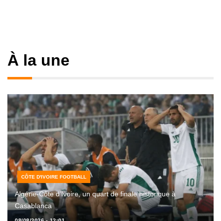
À la une
CÔTE D'IVOIRE FOOTBALL
Algérie-Côte d’Ivoire, un quart de finale historique à
Casablanca
08/08/2026 - 12:01