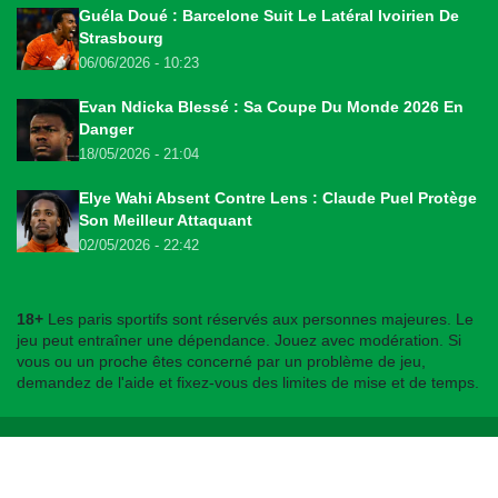
Guéla Doué : Barcelone Suit Le Latéral Ivoirien De
Strasbourg
06/06/2026 - 10:23
Evan Ndicka Blessé : Sa Coupe Du Monde 2026 En
Danger
18/05/2026 - 21:04
Elye Wahi Absent Contre Lens : Claude Puel Protège
Son Meilleur Attaquant
02/05/2026 - 22:42
18+
Les paris sportifs sont réservés aux personnes majeures. Le
jeu peut entraîner une dépendance. Jouez avec modération. Si
vous ou un proche êtes concerné par un problème de jeu,
demandez de l'aide et fixez-vous des limites de mise et de temps.
© 2026
bookmakers225.ci
. Tous droits réservés.