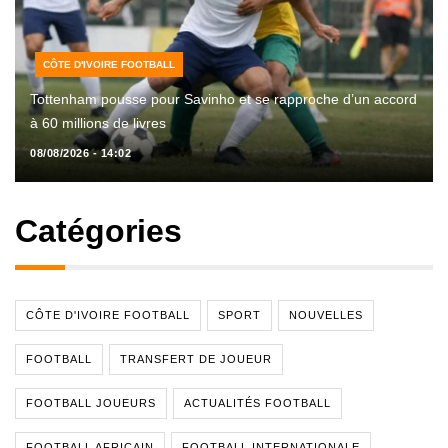
CÔTE D'IVOIRE FOOTBALL
Tottenham pousse pour Savinho et se rapproche d’un accord
à 60 millions de livres
08/08/2026 - 14:02
Catégories
CÔTE D'IVOIRE FOOTBALL
SPORT
NOUVELLES
FOOTBALL
TRANSFERT DE JOUEUR
FOOTBALL JOUEURS
ACTUALITÉS FOOTBALL
FOOTBALL AFRICAIN
FOOTBALL INTERNATIONALE