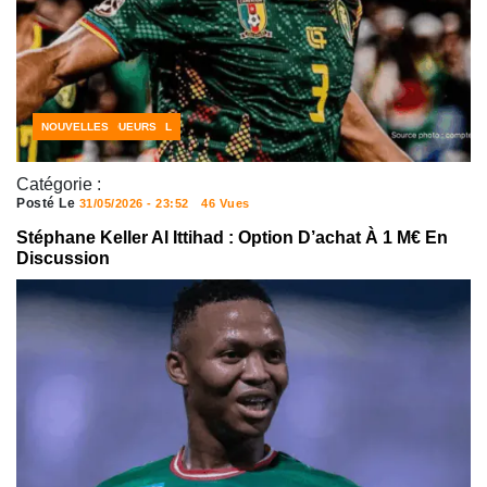
ACTUALITÉS FOOTBALL
FOOTBALL AFRICAIN
FOOTBALL JOUEURS
NOUVELLES
Catégorie :
Posté Le
31/05/2026 - 23:52
46 Vues
Stéphane Keller Al Ittihad : Option D’achat À 1 M€ En
Discussion