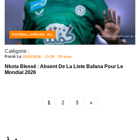
ACTUALITÉS FOOTBALL
CÔTE D'IVOIRE FOOTBALL
FOOTBALL AFRICAIN
Catégorie :
Posté Le
22/05/2026 - 13:29
29 Vues
Nkota Blessé : Absent De La Liste Bafana Pour Le
Mondial 2026
Posts
1
2
3
»
pagination