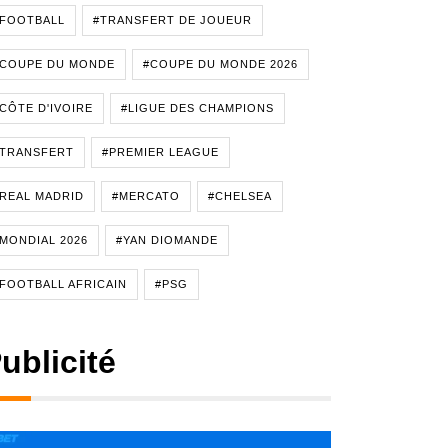
#FOOTBALL
#TRANSFERT DE JOUEUR
#COUPE DU MONDE
#COUPE DU MONDE 2026
CÔTE D'IVOIRE
#LIGUE DES CHAMPIONS
#TRANSFERT
#PREMIER LEAGUE
REAL MADRID
#MERCATO
#CHELSEA
MONDIAL 2026
#YAN DIOMANDE
FOOTBALL AFRICAIN
#PSG
ublicité