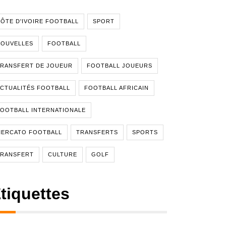
ÔTE D'IVOIRE FOOTBALL
SPORT
NOUVELLES
FOOTBALL
RANSFERT DE JOUEUR
FOOTBALL JOUEURS
CTUALITÉS FOOTBALL
FOOTBALL AFRICAIN
OOTBALL INTERNATIONALE
MERCATO FOOTBALL
TRANSFERTS
SPORTS
TRANSFERT
CULTURE
GOLF
tiquettes