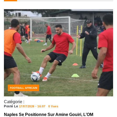
FOOTBALL
FOOTBALL AFRICAIN
Catégorie :
Posté Le
17/07/2026 - 16:07
0 Vues
Naples Se Positionne Sur Amine Gouiri, L’OM