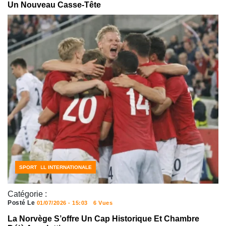
Un Nouveau Casse-Tête
CÔTE D'IVOIRE FOOTBALL
FOOTBALL INTERNATIONALE
SPORT
Catégorie :
Posté Le
01/07/2026 - 15:03
6 Vues
La Norvège S’offre Un Cap Historique Et Chambre