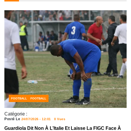
ACTUALITÉS FOOTBALL
FOOTBALL
Catégorie :
Posté Le
24/07/2026 - 12:01
0 Vues
Guardiola Dit Non À L’Italie Et Laisse La FIGC Face À