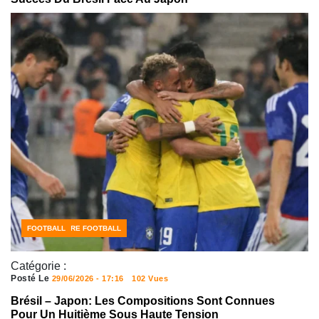
CÔTE D'IVOIRE FOOTBALL
FOOTBALL
Catégorie :
Posté Le
29/06/2026 - 17:16
102 Vues
Brésil – Japon: Les Compositions Sont Connues
Pour Un Huitième Sous Haute Tension