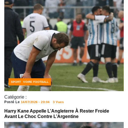
CÔTE D'IVOIRE FOOTBALL
SPORT
Catégorie :
Posté Le
14/07/2026 - 20:04
3 Vues
Harry Kane Appelle L’Angleterre À Rester Froide
Avant Le Choc Contre L’Argentine