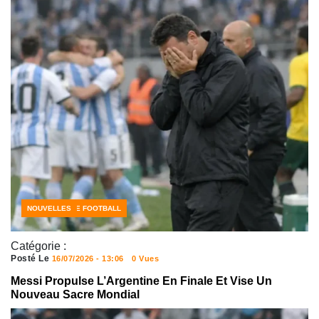
CÔTE D'IVOIRE FOOTBALL
FOOTBALL
NOUVELLES
Catégorie :
Posté Le
16/07/2026 - 13:06
0 Vues
Messi Propulse L’Argentine En Finale Et Vise Un
Nouveau Sacre Mondial