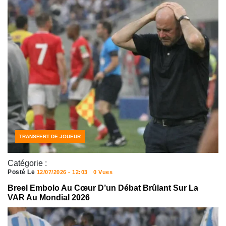
SPORT
TRANSFERT DE JOUEUR
Catégorie :
Posté Le
12/07/2026 - 12:03
0 Vues
Breel Embolo Au Cœur D’un Débat Brûlant Sur La
VAR Au Mondial 2026