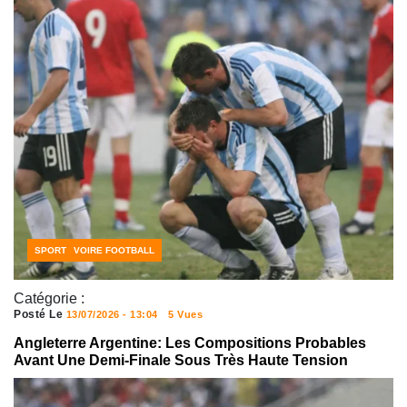
CÔTE D'IVOIRE FOOTBALL
SPORT
Catégorie :
Posté Le
13/07/2026 - 13:04
5 Vues
Angleterre Argentine: Les Compositions Probables
Avant Une Demi-Finale Sous Très Haute Tension