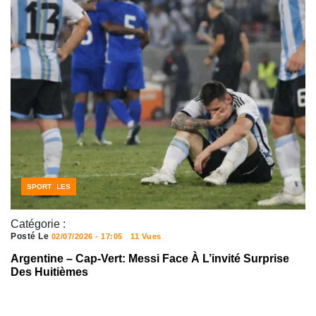
NOUVELLES
SPORT
Catégorie :
Posté Le
02/07/2026 - 17:05
11 Vues
Argentine – Cap-Vert: Messi Face À L’invité Surprise
Des Huitièmes