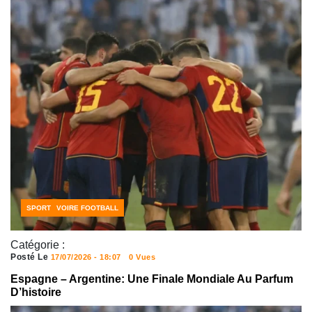
CÔTE D'IVOIRE FOOTBALL
SPORT
Catégorie :
Posté Le
17/07/2026 - 18:07
0 Vues
Espagne – Argentine: Une Finale Mondiale Au Parfum
D’histoire