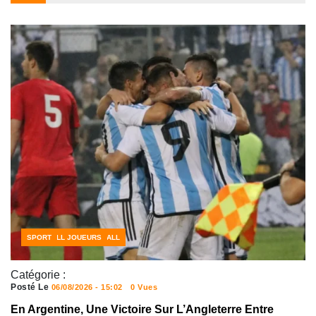
CÔTE D'IVOIRE FOOTBALL
FOOTBALL JOUEURS
SPORT
Catégorie :
Posté Le
06/08/2026 - 15:02
0 Vues
En Argentine, Une Victoire Sur L’Angleterre Entre