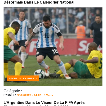
Désormais Dans Le Calendrier National
ACTUALITÉS FOOTBALL
FOOTBALL JOUEURS
SPORT
Catégorie :
Posté Le
30/07/2026 - 14:02
0 Vues
L’Argentine Dans Le Viseur De La FIFA Après