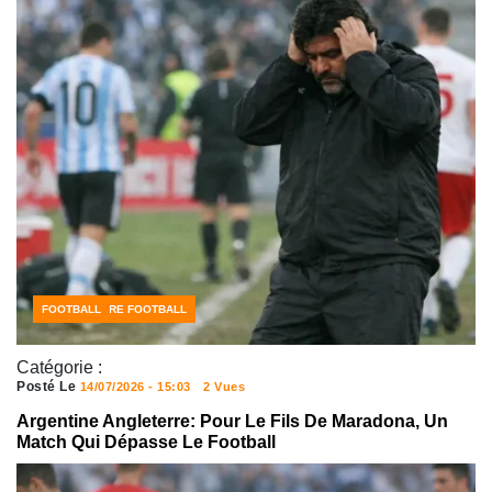
ACTUALITÉS FOOTBALL
CÔTE D'IVOIRE FOOTBALL
FOOTBALL
Catégorie :
Posté Le
14/07/2026 - 15:03
2 Vues
Argentine Angleterre: Pour Le Fils De Maradona, Un
Match Qui Dépasse Le Football