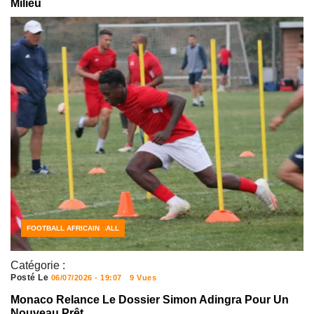
Milieu
CÔTE D'IVOIRE FOOTBALL
FOOTBALL
FOOTBALL AFRICAIN
Catégorie :
Posté Le
06/07/2026 - 19:07
9 Vues
Monaco Relance Le Dossier Simon Adingra Pour Un
Nouveau Prêt