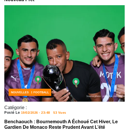
CÔTE D'IVOIRE FOOTBALL
NOUVELLES
Catégorie :
Posté Le
19/02/2026 - 23:48
53 Vues
Benchaouch : Bournemouth A Échoué Cet Hiver, Le
Gardien De Monaco Reste Prudent Avant L’été