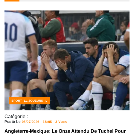
ACTUALITÉS FOOTBALL
FOOTBALL JOUEURS
SPORT
Catégorie :
Posté Le
05/07/2026 - 18:05
3 Vues
Angleterre-Mexique: Le Onze Attendu De Tuchel Pour