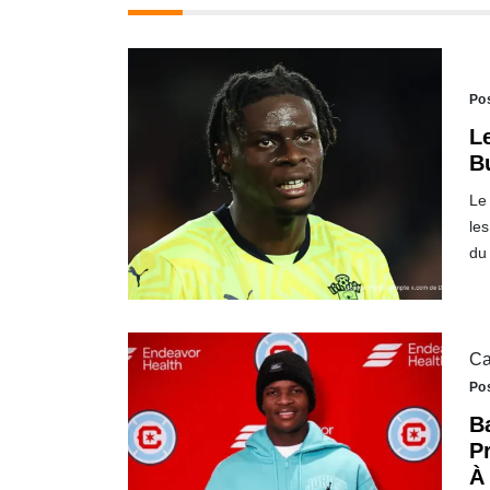
Po
L
B
Le
le
du
Ca
Po
B
P
À