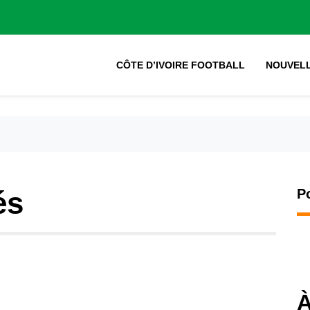
CÔTE D’IVOIRE FOOTBALL
NOUVEL
és
P
À