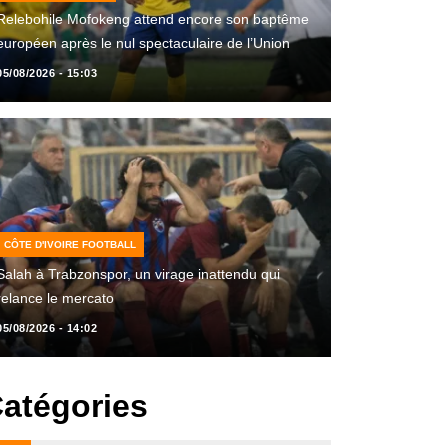
Relebohile Mofokeng attend encore son baptême
européen après le nul spectaculaire de l’Union
05/08/2026 - 15:03
CÔTE D'IVOIRE FOOTBALL
Salah à Trabzonspor, un virage inattendu qui
relance le mercato
05/08/2026 - 14:02
atégories