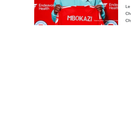
Le
Ch
Ch