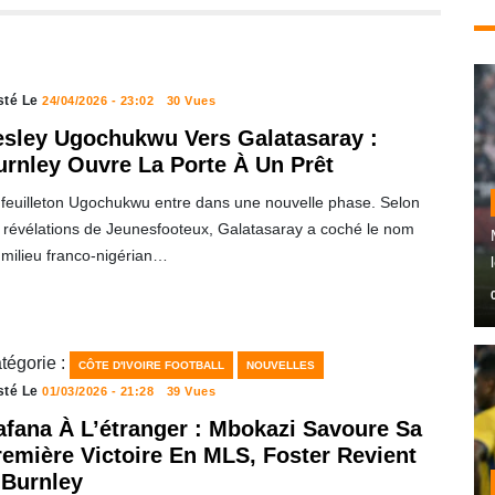
sté Le
24/04/2026 - 23:02
30 Vues
esley Ugochukwu Vers Galatasaray :
urnley Ouvre La Porte À Un Prêt
 feuilleton Ugochukwu entre dans une nouvelle phase. Selon
s révélations de Jeunesfooteux, Galatasaray a coché le nom
 milieu franco-nigérian…
tégorie :
CÔTE D'IVOIRE FOOTBALL
NOUVELLES
sté Le
01/03/2026 - 21:28
39 Vues
afana À L’étranger : Mbokazi Savoure Sa
remière Victoire En MLS, Foster Revient
 Burnley