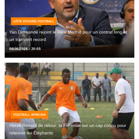
CÔTE D'IVOIRE FOOTBALL
Yan Diomandé rejoint le Real Madrid pour un contrat long et
un transfert record
06/08/2026 - 20:05
FOOTBALL AFRICAIN
Hervé Renard de retour: la FIF mise sur un cap connu pour
relancer les Éléphants