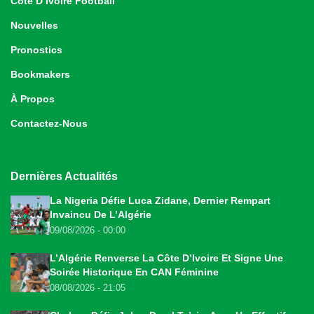
Côte D’Ivoire Football
Nouvelles
Pronostics
Bookmakers
À Propos
Contactez-Nous
Dernières Actualités
La Nigeria Défie Luca Zidane, Dernier Rempart
Invaincu De L’Algérie
09/08/2026 - 00:00
L’Algérie Renverse La Côte D’Ivoire Et Signe Une
Soirée Historique En CAN Féminine
08/08/2026 - 21:05