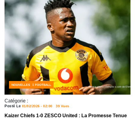
CÔTE D'IVOIRE FOOTBALL
NOUVELLES
Catégorie :
Posté Le
01/02/2026 - 02:00
39 Vues
Kaizer Chiefs 1-0 ZESCO United : La Promesse Tenue