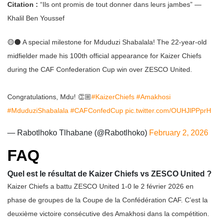
Citation :
“Ils ont promis de tout donner dans leurs jambes” —
Khalil Ben Youssef
🟡⚫ A special milestone for Mduduzi Shabalala! The 22-year-old
midfielder made his 100th official appearance for Kaizer Chiefs
during the CAF Confederation Cup win over ZESCO United.
Congratulations, Mdu! 👏🏼
#KaizerChiefs
#Amakhosi
#MduduziShabalala
#CAFConfedCup
pic.twitter.com/OUHJlPPprH
— Rabotlhoko Tlhabane (@Rabotlhoko)
February 2, 2026
FAQ
Quel est le résultat de Kaizer Chiefs vs ZESCO United ?
Kaizer Chiefs a battu ZESCO United 1-0 le 2 février 2026 en
phase de groupes de la Coupe de la Confédération CAF. C’est la
deuxième victoire consécutive des Amakhosi dans la compétition.