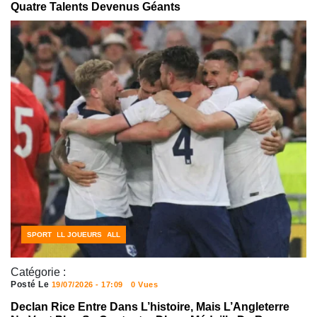
Quatre Talents Devenus Géants
CÔTE D'IVOIRE FOOTBALL
FOOTBALL JOUEURS
SPORT
Catégorie :
Posté Le
19/07/2026 - 17:09
0 Vues
Declan Rice Entre Dans L’histoire, Mais L’Angleterre