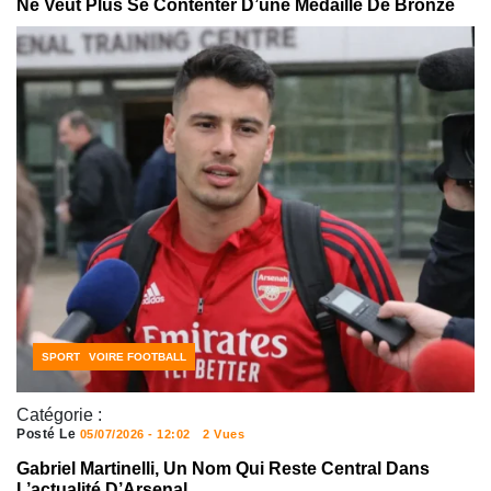
Ne Veut Plus Se Contenter D’une Médaille De Bronze
CÔTE D'IVOIRE FOOTBALL
SPORT
Catégorie :
Posté Le
05/07/2026 - 12:02
2 Vues
Gabriel Martinelli, Un Nom Qui Reste Central Dans
L’actualité D’Arsenal