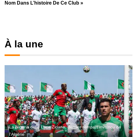
Nom Dans L’histoire De Ce Club »
À la une
La Nigeria défie Luca Zidane, dernier rempart invaincu de
l’Algérie