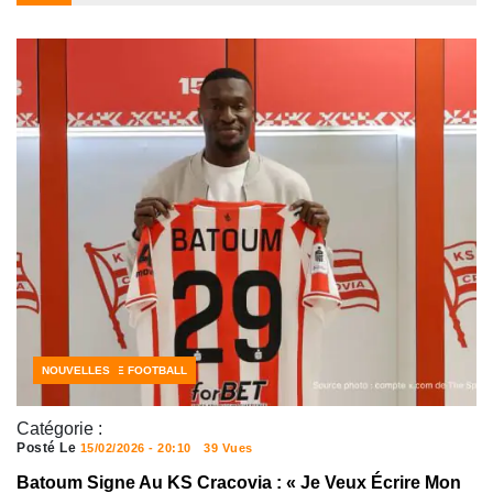
CÔTE D'IVOIRE FOOTBALL
NOUVELLES
Catégorie :
Posté Le
15/02/2026 - 20:10
39 Vues
Batoum Signe Au KS Cracovia : « Je Veux Écrire Mon