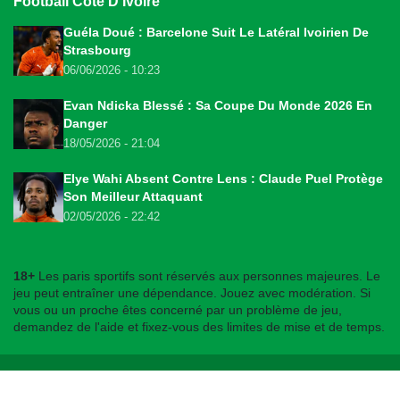
Football Côte D'Ivoire
Guéla Doué : Barcelone Suit Le Latéral Ivoirien De
Strasbourg
06/06/2026 - 10:23
Evan Ndicka Blessé : Sa Coupe Du Monde 2026 En
Danger
18/05/2026 - 21:04
Elye Wahi Absent Contre Lens : Claude Puel Protège
Son Meilleur Attaquant
02/05/2026 - 22:42
18+
Les paris sportifs sont réservés aux personnes majeures. Le
jeu peut entraîner une dépendance. Jouez avec modération. Si
vous ou un proche êtes concerné par un problème de jeu,
demandez de l'aide et fixez-vous des limites de mise et de temps.
© 2026
bookmakers225.ci
. Tous droits réservés.