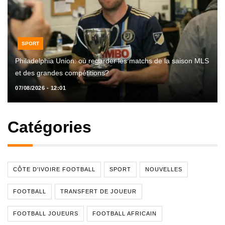
SPORT
Philadelphia Union: où regarder les matchs de la saison MLS
et des grandes compétitions?
07/08/2026 - 12:01
Catégories
CÔTE D'IVOIRE FOOTBALL
SPORT
NOUVELLES
FOOTBALL
TRANSFERT DE JOUEUR
FOOTBALL JOUEURS
FOOTBALL AFRICAIN