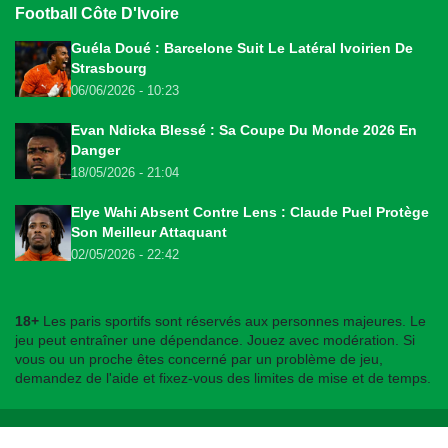
Football Côte D'Ivoire
Guéla Doué : Barcelone Suit Le Latéral Ivoirien De
Strasbourg
06/06/2026 - 10:23
Evan Ndicka Blessé : Sa Coupe Du Monde 2026 En
Danger
18/05/2026 - 21:04
Elye Wahi Absent Contre Lens : Claude Puel Protège
Son Meilleur Attaquant
02/05/2026 - 22:42
18+
Les paris sportifs sont réservés aux personnes majeures. Le
jeu peut entraîner une dépendance. Jouez avec modération. Si
vous ou un proche êtes concerné par un problème de jeu,
demandez de l'aide et fixez-vous des limites de mise et de temps.