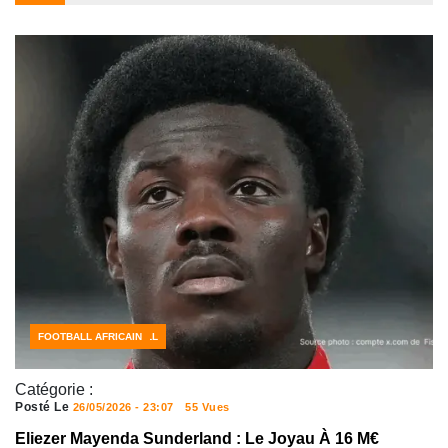
ACTUALITÉS FOOTBALL
FOOTBALL AFRICAIN
Catégorie :
Posté Le
26/05/2026 - 23:07
55 Vues
Eliezer Mayenda Sunderland : Le Joyau À 16 M€