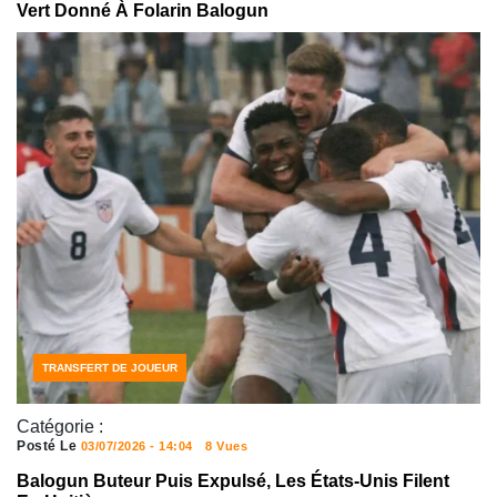
Vert Donné À Folarin Balogun
SPORT
TRANSFERT DE JOUEUR
Catégorie :
Posté Le
03/07/2026 - 14:04
8 Vues
Balogun Buteur Puis Expulsé, Les États-Unis Filent