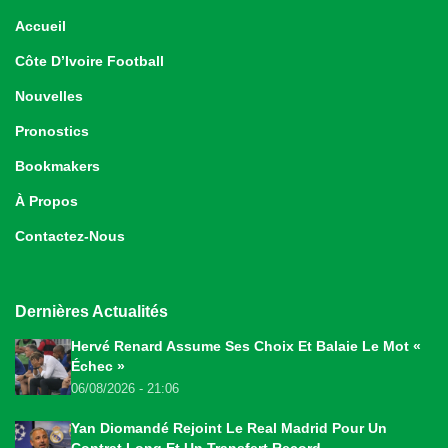
Accueil
Côte D’Ivoire Football
Nouvelles
Pronostics
Bookmakers
À Propos
Contactez-Nous
Dernières Actualités
Hervé Renard Assume Ses Choix Et Balaie Le Mot «
Échec »
06/08/2026 - 21:06
Yan Diomandé Rejoint Le Real Madrid Pour Un
Contrat Long Et Un Transfert Record