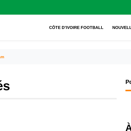
CÔTE D’IVOIRE FOOTBALL
NOUVEL
am
és
P
À