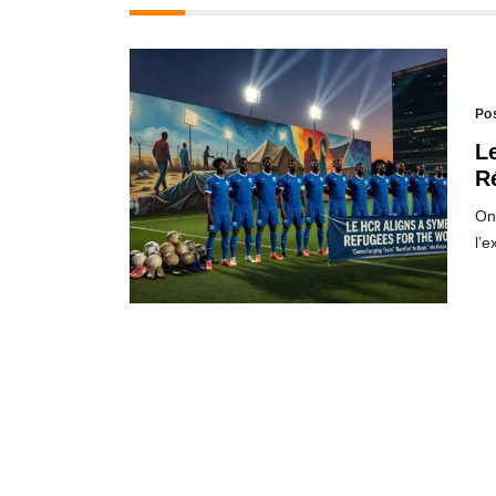
Po
L
R
On
l’e