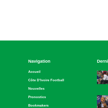
Navigation
Derni
Accueil
Côte D’Ivoire Football
Nouvelles
Pronostics
Bookmakers