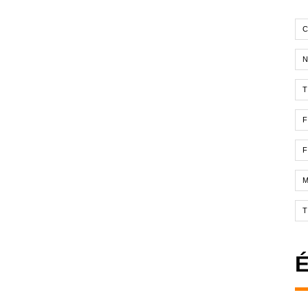
C
T
F
F
É