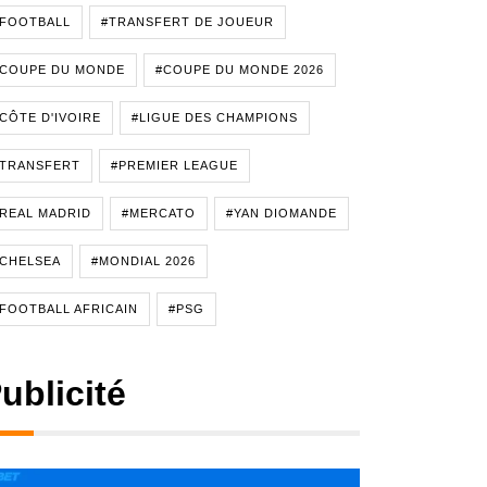
#FOOTBALL
#TRANSFERT DE JOUEUR
#COUPE DU MONDE
#COUPE DU MONDE 2026
CÔTE D'IVOIRE
#LIGUE DES CHAMPIONS
#TRANSFERT
#PREMIER LEAGUE
REAL MADRID
#MERCATO
#YAN DIOMANDE
CHELSEA
#MONDIAL 2026
FOOTBALL AFRICAIN
#PSG
ublicité