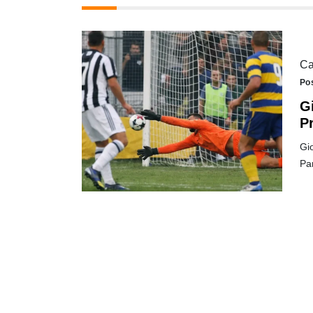
Ca
Po
G
P
Gio
Pa