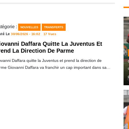
tégorie :
NOUVELLES
TRANSFERTS
sté Le
30/06/2026 - 16:02
17 Vues
iovanni Daffara Quitte La Juventus Et
rend La Direction De Parme
vanni Daffara quitte la Juventus et prend la direction de
rme Giovanni Daffara va franchir un cap important dans sa…