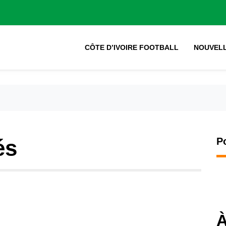
CÔTE D’IVOIRE FOOTBALL
NOUVEL
és
P
À