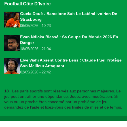
Football Côte D'Ivoire
Guéla Doué : Barcelone Suit Le Latéral Ivoirien De
Strasbourg
06/06/2026 - 10:23
Evan Ndicka Blessé : Sa Coupe Du Monde 2026 En
Danger
18/05/2026 - 21:04
Elye Wahi Absent Contre Lens : Claude Puel Protège
Son Meilleur Attaquant
02/05/2026 - 22:42
18+
Les paris sportifs sont réservés aux personnes majeures. Le
jeu peut entraîner une dépendance. Jouez avec modération. Si
vous ou un proche êtes concerné par un problème de jeu,
demandez de l'aide et fixez-vous des limites de mise et de temps.