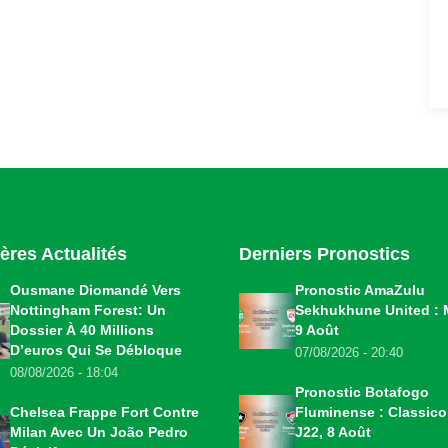
ères Actualités
Derniers Pronostics
Ousmane Diomandé Vers
Pronostic AmaZulu
Nottingham Forest: Un
Sekhukhune United : 
Dossier À 40 Millions
9 Août
D’euros Qui Se Débloque
07/08/2026 - 20:40
08/08/2026 - 18:04
Pronostic Botafogo
Chelsea Frappe Fort Contre
Fluminense : Classic
Milan Avec Un João Pedro
J22, 8 Août