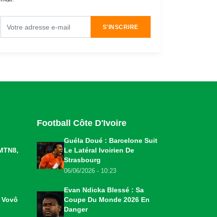
S'INSCRIRE
Football Côte D'Ivoire
Guéla Doué : Barcelone Suit
MTN8,
Le Latéral Ivoirien De
Strasbourg
06/06/2026 - 10:23
Evan Ndicka Blessé : Sa
o Vovô
Coupe Du Monde 2026 En
Danger