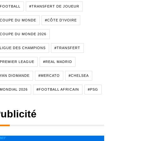
#FOOTBALL
#TRANSFERT DE JOUEUR
#COUPE DU MONDE
#CÔTE D'IVOIRE
COUPE DU MONDE 2026
LIGUE DES CHAMPIONS
#TRANSFERT
PREMIER LEAGUE
#REAL MADRID
YAN DIOMANDE
#MERCATO
#CHELSEA
MONDIAL 2026
#FOOTBALL AFRICAIN
#PSG
ublicité