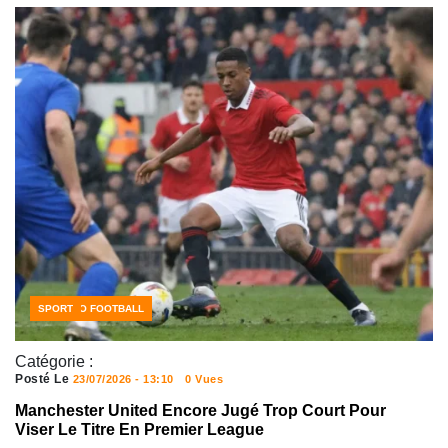
FOOTBALL JOUEURS
MERCATO FOOTBALL
SPORT
Catégorie :
Posté Le
23/07/2026 - 13:10
0 Vues
Manchester United Encore Jugé Trop Court Pour
Viser Le Titre En Premier League