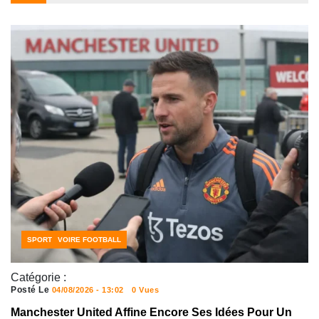
CÔTE D'IVOIRE FOOTBALL
SPORT
Catégorie :
Posté Le
04/08/2026 - 13:02
0 Vues
Manchester United Affine Encore Ses Idées Pour Un