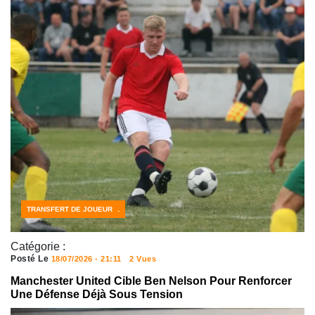
CÔTE D'IVOIRE FOOTBALL
FOOTBALL
TRANSFERT DE JOUEUR
Catégorie :
Posté Le
18/07/2026 - 21:11
2 Vues
Manchester United Cible Ben Nelson Pour Renforcer
Une Défense Déjà Sous Tension