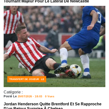
Tournant Majeur Pour Le Latéral De Newcastle
FOOTBALL INTERNATIONALE
SPORT
TRANSFERT DE JOUEUR
Catégorie :
Posté Le
29/07/2026 - 18:03
0 Vues
Jordan Henderson Quitte Brentford Et Se Rapproche
D’un Retour Surprise À Chelsea