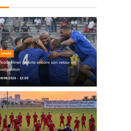
SPORT
Teddy Riner reporte encore son retour en
compétition
06/08/2026 - 12:00