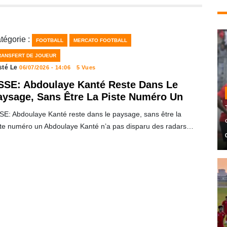
tégorie :
FOOTBALL
MERCATO FOOTBALL
RANSFERT DE JOUEUR
sté Le
06/07/2026 - 14:06
5 Vues
SSE: Abdoulaye Kanté Reste Dans Le
aysage, Sans Être La Piste Numéro Un
SE: Abdoulaye Kanté reste dans le paysage, sans être la
ste numéro un Abdoulaye Kanté n’a pas disparu des radars…