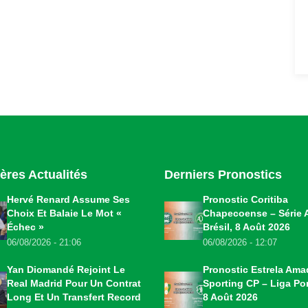
ères Actualités
Derniers Pronostics
Hervé Renard Assume Ses
Pronostic Coritiba
Choix Et Balaie Le Mot «
Chapecoense – Série 
Échec »
Brésil, 8 Août 2026
06/08/2026 - 21:06
06/08/2026 - 12:07
Yan Diomandé Rejoint Le
Pronostic Estrela Ama
Real Madrid Pour Un Contrat
Sporting CP – Liga Por
Long Et Un Transfert Record
8 Août 2026