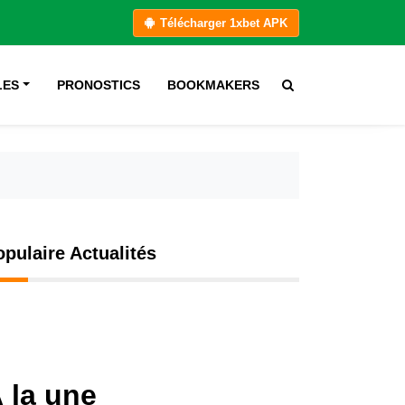
Télécharger 1xbet APK
LES
PRONOSTICS
BOOKMAKERS
opulaire Actualités
 la une