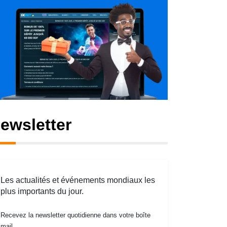
ewsletter
Les actualités et événements mondiaux les
plus importants du jour.
Recevez la newsletter quotidienne dans votre boîte
mail.