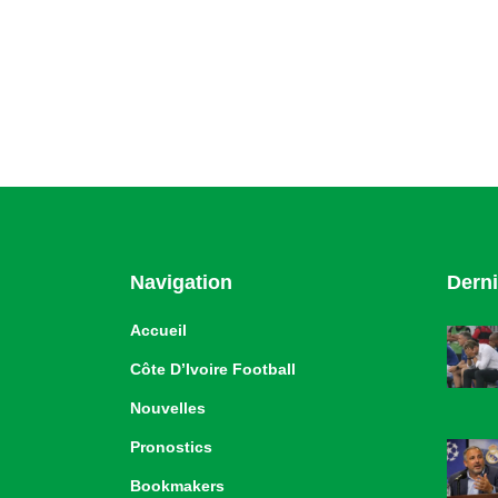
Navigation
Derni
Accueil
Côte D’Ivoire Football
Nouvelles
Pronostics
Bookmakers