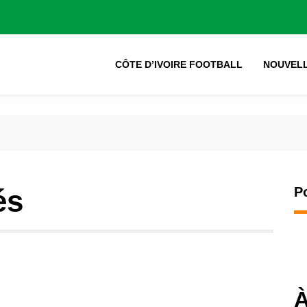
CÔTE D’IVOIRE FOOTBALL
NOUVEL
és
P
À