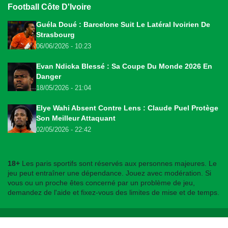
Football Côte D'Ivoire
Guéla Doué : Barcelone Suit Le Latéral Ivoirien De
Strasbourg
06/06/2026 - 10:23
Evan Ndicka Blessé : Sa Coupe Du Monde 2026 En
Danger
18/05/2026 - 21:04
Elye Wahi Absent Contre Lens : Claude Puel Protège
Son Meilleur Attaquant
02/05/2026 - 22:42
18+
Les paris sportifs sont réservés aux personnes majeures. Le
jeu peut entraîner une dépendance. Jouez avec modération. Si
vous ou un proche êtes concerné par un problème de jeu,
demandez de l'aide et fixez-vous des limites de mise et de temps.