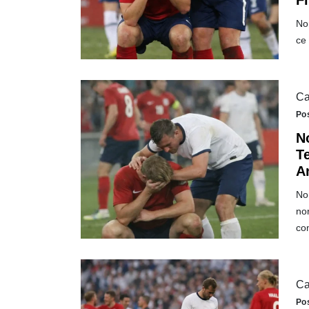
F
Nor
ce
Ca
Po
N
T
A
Nor
no
co
Ca
Po