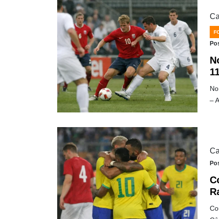
Ca
F
Po
N
11
Nor
– A
Ca
Po
C
R
Co