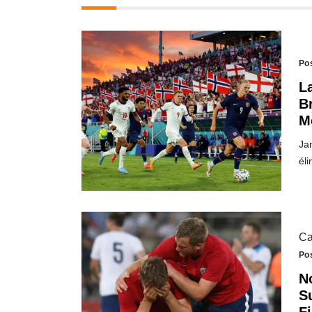
Po
L
B
M
Ja
él
Ca
Po
N
S