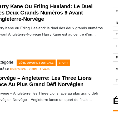
arry Kane Ou Erling Haaland: Le Duel
C
es Deux Grands Numéros 9 Avant
ngleterre-Norvège
rry Kane ou Erling Haaland: le duel des deux grands numéros
avant Angleterre-Norvège Harry Kane est au centre d’un…
T
F
F
tégorie :
CÔTE D'IVOIRE FOOTBALL
SPORT
sté Le
08/07/2026 - 21:09
1 Vues
orvège – Angleterre: Les Three Lions
ace Au Plus Grand Défi Norvégien
vège – Angleterre: les Three Lions face au plus grand défi
É
rvégien Norvège – Angleterre lance un quart de finale…