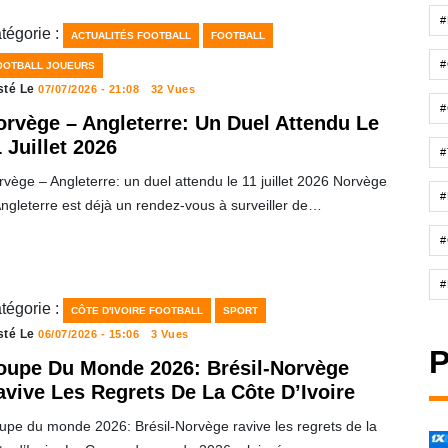
tégorie :
ACTUALITÉS FOOTBALL
FOOTBALL
OOTBALL JOUEURS
sté Le
07/07/2026 - 21:08
32 Vues
#
orvège – Angleterre: Un Duel Attendu Le
 Juillet 2026
vège – Angleterre: un duel attendu le 11 juillet 2026 Norvège
#
ngleterre est déjà un rendez-vous à surveiller de…
#
#
tégorie :
CÔTE D'IVOIRE FOOTBALL
SPORT
sté Le
06/07/2026 - 15:06
3 Vues
P
oupe Du Monde 2026: Brésil-Norvège
avive Les Regrets De La Côte D’Ivoire
upe du monde 2026: Brésil-Norvège ravive les regrets de la