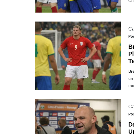
Cô
Ca
Po
Br
P
T
Bré
un 
mo
Ca
Po
D
U