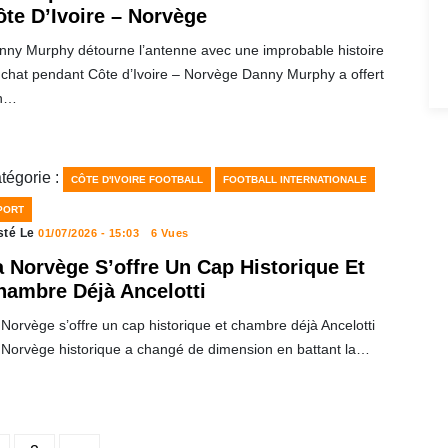
ôte D’Ivoire – Norvège
nny Murphy détourne l’antenne avec une improbable histoire
 chat pendant Côte d’Ivoire – Norvège Danny Murphy a offert
un…
tégorie :
CÔTE D'IVOIRE FOOTBALL
FOOTBALL INTERNATIONALE
PORT
sté Le
01/07/2026 - 15:03
6 Vues
a Norvège S’offre Un Cap Historique Et
hambre Déjà Ancelotti
Norvège s’offre un cap historique et chambre déjà Ancelotti
 Norvège historique a changé de dimension en battant la…