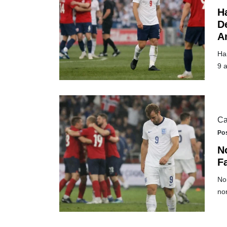
H
D
A
Ha
9 
Ca
Po
N
F
Nor
no