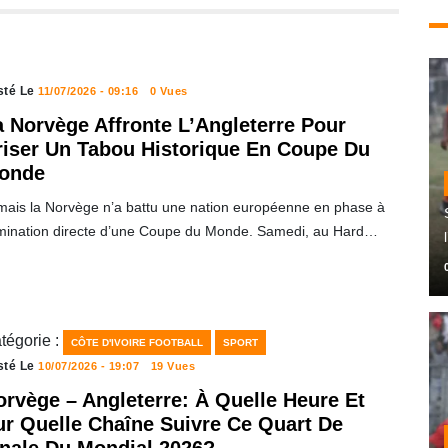
sté Le
11/07/2026 - 09:16
0 Vues
a Norvège Affronte L’Angleterre Pour
riser Un Tabou Historique En Coupe Du
onde
mais la Norvège n’a battu une nation européenne en phase à
imination directe d’une Coupe du Monde. Samedi, au Hard…
tégorie :
CÔTE D'IVOIRE FOOTBALL
SPORT
sté Le
10/07/2026 - 19:07
19 Vues
orvège – Angleterre: À Quelle Heure Et
ur Quelle Chaîne Suivre Ce Quart De