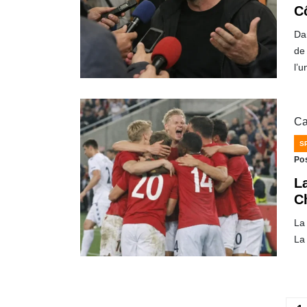
C
Da
de
l’
Ca
S
Po
L
C
La 
La