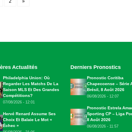
Posts
2
»
pagination
ères Actualités
Derniers Pronostics
Philadelphia Union: Où
Pronostic Coritiba
Regarder Les Matchs De La
Chapecoense – Série 
Saison MLS Et Des Grandes
Brésil, 8 Août 2026
Compétitions?
06/08/2026 - 12:07
07/08/2026 - 12:01
Pronostic Estrela Ama
Hervé Renard Assume Ses
Sporting CP – Liga Por
Choix Et Balaie Le Mot «
8 Août 2026
Échec »
06/08/2026 - 11:57