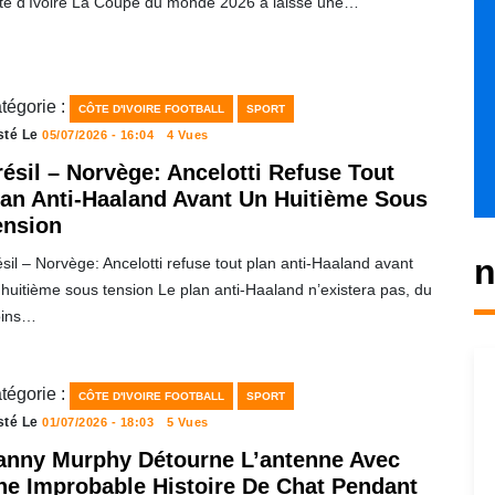
te d’Ivoire La Coupe du monde 2026 a laissé une…
tégorie :
CÔTE D'IVOIRE FOOTBALL
SPORT
sté Le
05/07/2026 - 16:04
4 Vues
ésil – Norvège: Ancelotti Refuse Tout
lan Anti-Haaland Avant Un Huitième Sous
ension
n
sil – Norvège: Ancelotti refuse tout plan anti-Haaland avant
huitième sous tension Le plan anti-Haaland n’existera pas, du
ins…
tégorie :
CÔTE D'IVOIRE FOOTBALL
SPORT
sté Le
01/07/2026 - 18:03
5 Vues
anny Murphy Détourne L’antenne Avec
ne Improbable Histoire De Chat Pendant