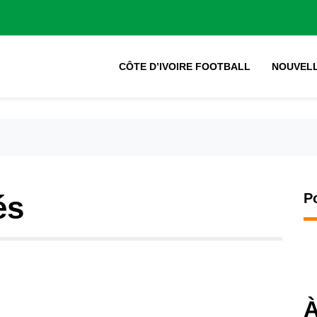
CÔTE D’IVOIRE FOOTBALL
NOUVEL
és
P
À