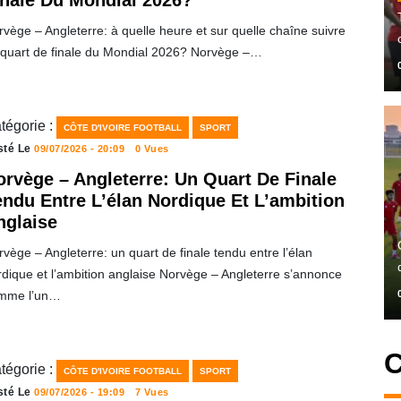
inale Du Mondial 2026?
vège – Angleterre: à quelle heure et sur quelle chaîne suivre
 quart de finale du Mondial 2026? Norvège –…
tégorie :
CÔTE D'IVOIRE FOOTBALL
SPORT
sté Le
09/07/2026 - 20:09
0 Vues
orvège – Angleterre: Un Quart De Finale
endu Entre L’élan Nordique Et L’ambition
nglaise
vège – Angleterre: un quart de finale tendu entre l’élan
rdique et l’ambition anglaise Norvège – Angleterre s’annonce
mme l’un…
C
tégorie :
CÔTE D'IVOIRE FOOTBALL
SPORT
sté Le
09/07/2026 - 19:09
7 Vues