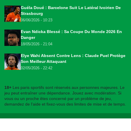
Guéla Doué : Barcelone Suit Le Latéral Ivoirien De
Strasbourg
06/06/2026 - 10:23
Evan Ndicka Blessé : Sa Coupe Du Monde 2026 En
Danger
18/05/2026 - 21:04
Elye Wahi Absent Contre Lens : Claude Puel Protège
Son Meilleur Attaquant
02/05/2026 - 22:42
18+
Les paris sportifs sont réservés aux personnes majeures. Le
jeu peut entraîner une dépendance. Jouez avec modération. Si
vous ou un proche êtes concerné par un problème de jeu,
demandez de l'aide et fixez-vous des limites de mise et de temps.
© 2026
bookmakers225.ci
. Tous droits réservés.