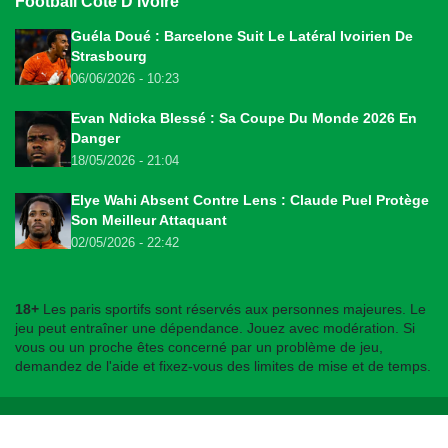
Football Côte D'Ivoire
Guéla Doué : Barcelone Suit Le Latéral Ivoirien De
Strasbourg
06/06/2026 - 10:23
Evan Ndicka Blessé : Sa Coupe Du Monde 2026 En
Danger
18/05/2026 - 21:04
Elye Wahi Absent Contre Lens : Claude Puel Protège
Son Meilleur Attaquant
02/05/2026 - 22:42
18+
Les paris sportifs sont réservés aux personnes majeures. Le
jeu peut entraîner une dépendance. Jouez avec modération. Si
vous ou un proche êtes concerné par un problème de jeu,
demandez de l'aide et fixez-vous des limites de mise et de temps.
© 2026
bookmakers225.ci
. Tous droits réservés.