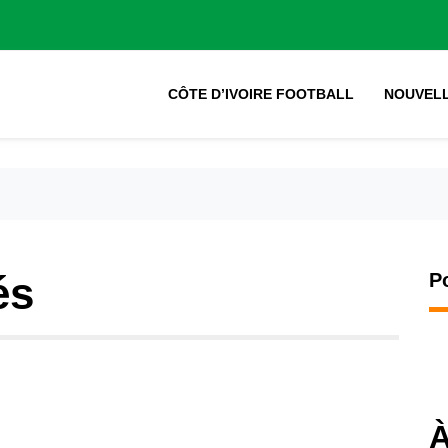
CÔTE D’IVOIRE FOOTBALL
NOUVEL
és
P
À