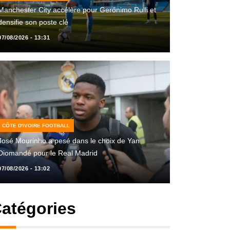
Manchester City accélère pour Gerónimo Rulli et
densifie son poste clé
07/08/2026 - 13:31
CÔTE D'IVOIRE FOOTBALL
José Mourinho a pesé dans le choix de Yan
Diomandé pour le Real Madrid
07/08/2026 - 13:02
atégories