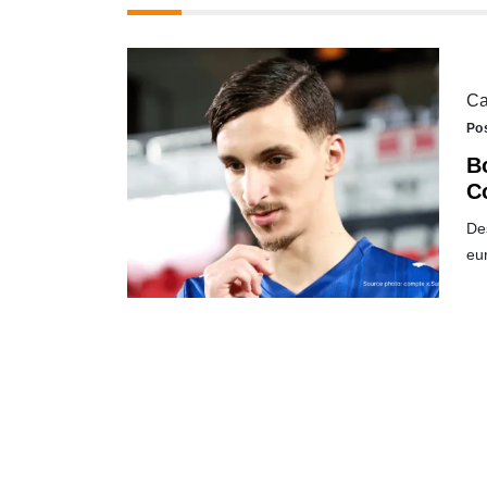
Ca
Po
B
C
Des
eu