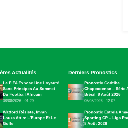
ères Actualités
Derniers Pronostics
La FIFA Expose Une Loyauté
Pronostic Coritiba
Sans Principes Au Sommet
Chapecoense – Série 
Du Football Africain
Brésil, 8 Août 2026
08/08/2026 - 01:29
06/08/2026 - 12:07
Watford Résiste, Imran
Pronostic Estrela Ama
Louza Attire L’Europe Et Le
Sporting CP – Liga Por
Golfe
8 Août 2026