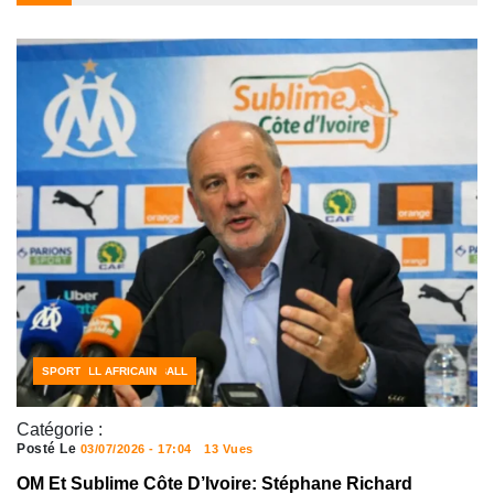
CÔTE D'IVOIRE FOOTBALL
FOOTBALL AFRICAIN
SPORT
Catégorie :
Posté Le
03/07/2026 - 17:04
13 Vues
OM Et Sublime Côte D’Ivoire: Stéphane Richard