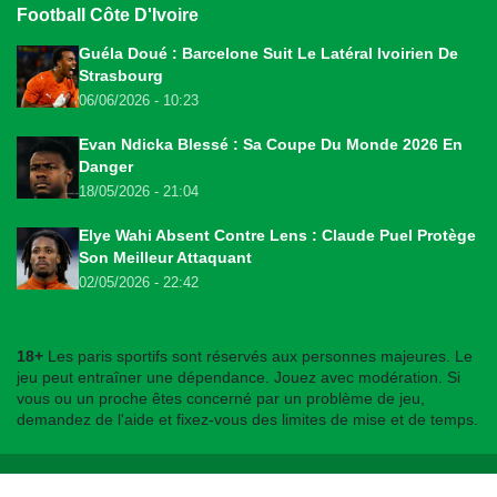
Football Côte D'Ivoire
Guéla Doué : Barcelone Suit Le Latéral Ivoirien De
Strasbourg
06/06/2026 - 10:23
Evan Ndicka Blessé : Sa Coupe Du Monde 2026 En
Danger
18/05/2026 - 21:04
Elye Wahi Absent Contre Lens : Claude Puel Protège
Son Meilleur Attaquant
02/05/2026 - 22:42
18+
Les paris sportifs sont réservés aux personnes majeures. Le
jeu peut entraîner une dépendance. Jouez avec modération. Si
vous ou un proche êtes concerné par un problème de jeu,
demandez de l'aide et fixez-vous des limites de mise et de temps.