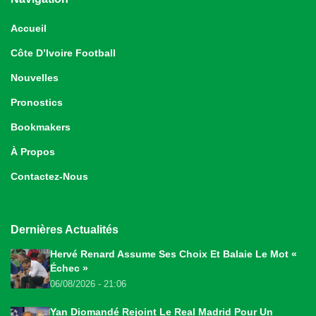
Accueil
Côte D’Ivoire Football
Nouvelles
Pronostics
Bookmakers
À Propos
Contactez-Nous
Dernières Actualités
Hervé Renard Assume Ses Choix Et Balaie Le Mot «
Échec »
06/08/2026 - 21:06
Yan Diomandé Rejoint Le Real Madrid Pour Un