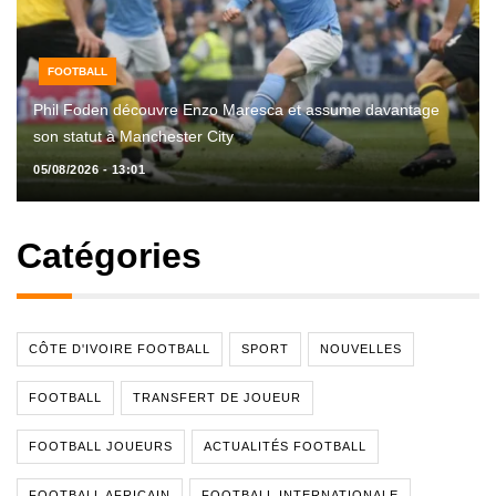
FOOTBALL
Phil Foden découvre Enzo Maresca et assume davantage
son statut à Manchester City
05/08/2026 - 13:01
Catégories
CÔTE D'IVOIRE FOOTBALL
SPORT
NOUVELLES
FOOTBALL
TRANSFERT DE JOUEUR
FOOTBALL JOUEURS
ACTUALITÉS FOOTBALL
FOOTBALL AFRICAIN
FOOTBALL INTERNATIONALE