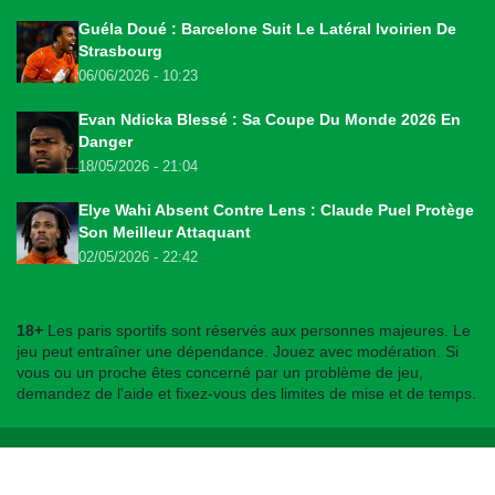
Guéla Doué : Barcelone Suit Le Latéral Ivoirien De
Strasbourg
06/06/2026 - 10:23
Evan Ndicka Blessé : Sa Coupe Du Monde 2026 En
Danger
18/05/2026 - 21:04
Elye Wahi Absent Contre Lens : Claude Puel Protège
Son Meilleur Attaquant
02/05/2026 - 22:42
18+
Les paris sportifs sont réservés aux personnes majeures. Le
jeu peut entraîner une dépendance. Jouez avec modération. Si
vous ou un proche êtes concerné par un problème de jeu,
demandez de l'aide et fixez-vous des limites de mise et de temps.
© 2026
bookmakers225.ci
. Tous droits réservés.