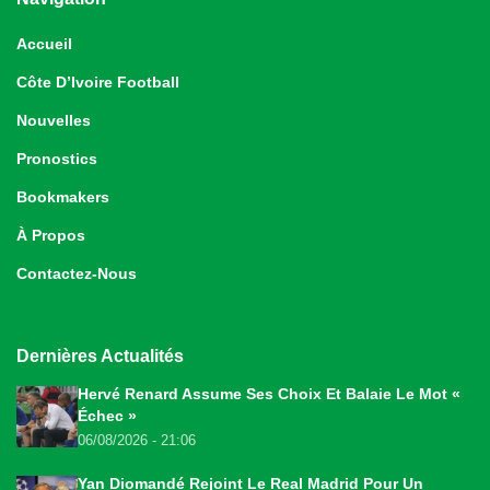
Accueil
Côte D’Ivoire Football
Nouvelles
Pronostics
Bookmakers
À Propos
Contactez-Nous
Dernières Actualités
Hervé Renard Assume Ses Choix Et Balaie Le Mot «
Échec »
06/08/2026 - 21:06
Yan Diomandé Rejoint Le Real Madrid Pour Un