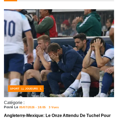
ACTUALITÉS FOOTBALL
FOOTBALL JOUEURS
SPORT
Catégorie :
Posté Le
05/07/2026 - 18:05
3 Vues
Angleterre-Mexique: Le Onze Attendu De Tuchel Pour