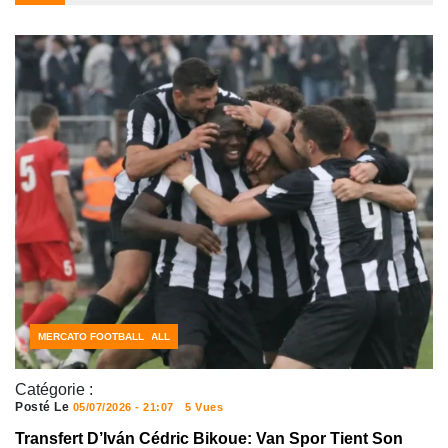
CÔTE D'IVOIRE FOOTBALL
FOOTBALL
MERCATO FOOTBALL
Catégorie :
Posté Le
05/07/2026 - 21:07
5 Vues
Transfert D’Iván Cédric Bikoue: Van Spor Tient Son