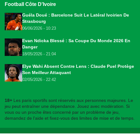
Football Côte D'Ivoire
Guéla Doué : Barcelone Suit Le Latéral Ivoirien De
Strasbourg
06/06/2026 - 10:23
Evan Ndicka Blessé : Sa Coupe Du Monde 2026 En
Danger
18/05/2026 - 21:04
Elye Wahi Absent Contre Lens : Claude Puel Protège
Son Meilleur Attaquant
02/05/2026 - 22:42
18+
Les paris sportifs sont réservés aux personnes majeures. Le
jeu peut entraîner une dépendance. Jouez avec modération. Si
vous ou un proche êtes concerné par un problème de jeu,
demandez de l'aide et fixez-vous des limites de mise et de temps.