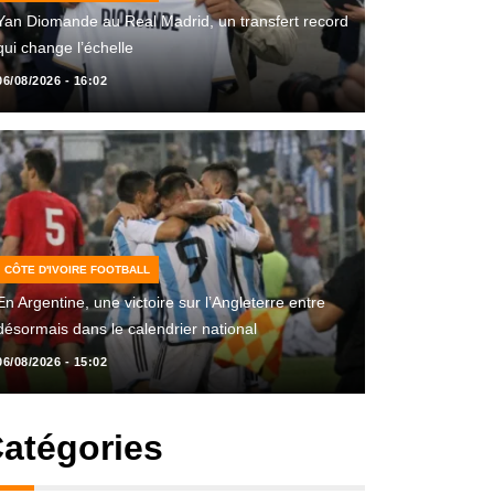
Yan Diomande au Real Madrid, un transfert record
qui change l’échelle
06/08/2026 - 16:02
CÔTE D'IVOIRE FOOTBALL
En Argentine, une victoire sur l’Angleterre entre
désormais dans le calendrier national
06/08/2026 - 15:02
atégories