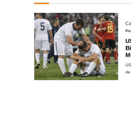
Ca
Po
U
B
M
US
de