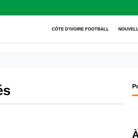
CÔTE D’IVOIRE FOOTBALL
NOUVEL
és
P
À