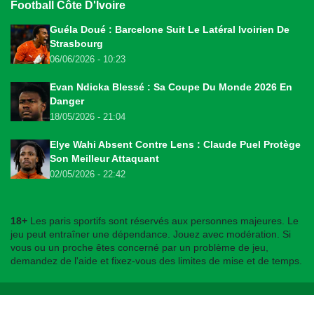
Football Côte D'Ivoire
Guéla Doué : Barcelone Suit Le Latéral Ivoirien De
Strasbourg
06/06/2026 - 10:23
Evan Ndicka Blessé : Sa Coupe Du Monde 2026 En
Danger
18/05/2026 - 21:04
Elye Wahi Absent Contre Lens : Claude Puel Protège
Son Meilleur Attaquant
02/05/2026 - 22:42
18+
Les paris sportifs sont réservés aux personnes majeures. Le
jeu peut entraîner une dépendance. Jouez avec modération. Si
vous ou un proche êtes concerné par un problème de jeu,
demandez de l'aide et fixez-vous des limites de mise et de temps.
© 2026
bookmakers225.ci
. Tous droits réservés.