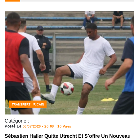
FOOTBALL AFRICAIN
TRANSFERT
Catégorie :
Posté Le
06/07/2026 - 20:08
10 Vues
Sébastien Haller Quitte Utrecht Et S’offre Un Nouveau