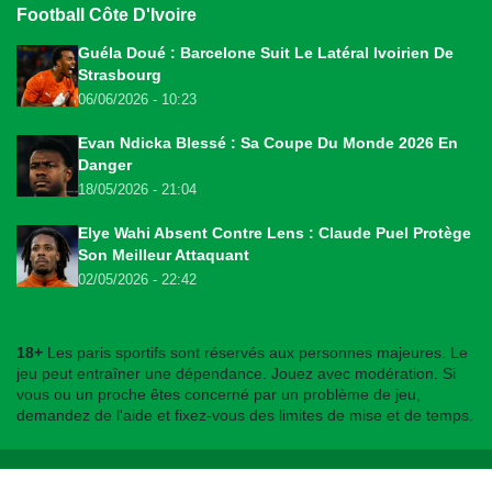
Football Côte D'Ivoire
Guéla Doué : Barcelone Suit Le Latéral Ivoirien De
Strasbourg
06/06/2026 - 10:23
Evan Ndicka Blessé : Sa Coupe Du Monde 2026 En
Danger
18/05/2026 - 21:04
Elye Wahi Absent Contre Lens : Claude Puel Protège
Son Meilleur Attaquant
02/05/2026 - 22:42
18+
Les paris sportifs sont réservés aux personnes majeures. Le
jeu peut entraîner une dépendance. Jouez avec modération. Si
vous ou un proche êtes concerné par un problème de jeu,
demandez de l'aide et fixez-vous des limites de mise et de temps.