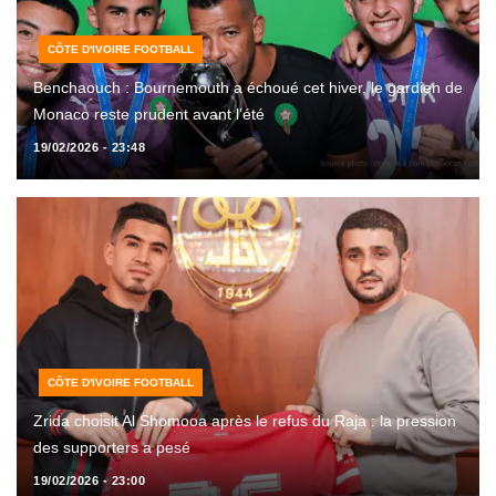
CÔTE D'IVOIRE FOOTBALL
Benchaouch : Bournemouth a échoué cet hiver, le gardien de
Monaco reste prudent avant l’été
19/02/2026 - 23:48
CÔTE D'IVOIRE FOOTBALL
Zrida choisit Al Shomooa après le refus du Raja : la pression
des supporters a pesé
19/02/2026 - 23:00