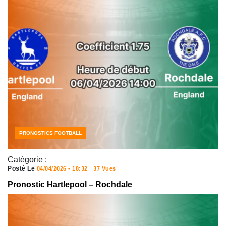
PRONOSTICS FOOTBALL
Catégorie :
Posté Le
04/04/2026 - 18:32
37 Vues
Pronostic Hartlepool – Rochdale