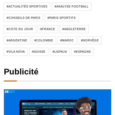
#ACTUALITÉS SPORTIVES
#ANALYSE FOOTBALL
#CONSEILS DE PARIS
#PARIS SPORTIFS
#COTE DU JOUR
#FRANCE
#ANGLETERRE
#ARGENTINE
#COLOMBIE
#MAROC
#NORVÈGE
#VILA NOVA
#SUISSE
#LIEPAJA
#ESPAGNE
Publicité