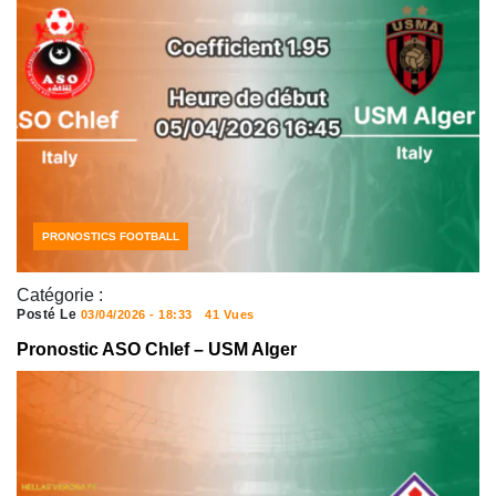
PRONOSTICS FOOTBALL
Catégorie :
Posté Le
03/04/2026 - 18:33
41 Vues
Pronostic ASO Chlef – USM Alger