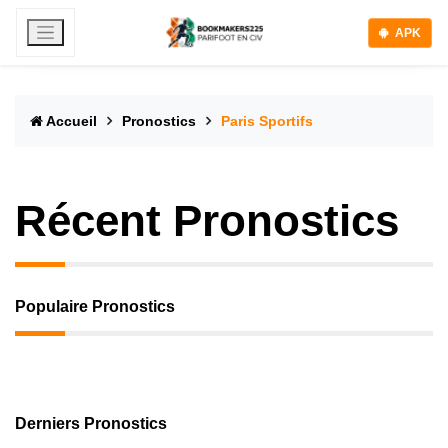
APK
Accueil
Pronostics
Paris Sportifs
Récent Pronostics
Populaire Pronostics
Derniers Pronostics