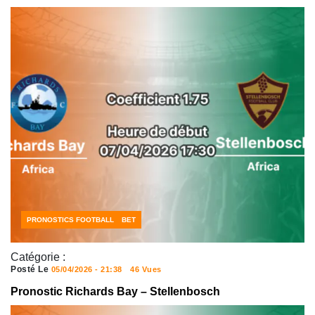
CÔTE D'IVOIRE FOOTBALL BET
PRONOSTICS FOOTBALL
Catégorie :
Posté Le
05/04/2026 - 21:38
46 Vues
Pronostic Richards Bay – Stellenbosch