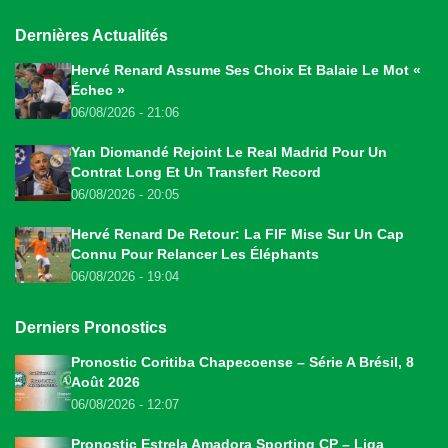
Dernières Actualités
Hervé Renard Assume Ses Choix Et Balaie Le Mot «
Échec »
06/08/2026 - 21:06
Yan Diomandé Rejoint Le Real Madrid Pour Un
Contrat Long Et Un Transfert Record
06/08/2026 - 20:05
Hervé Renard De Retour: La FIF Mise Sur Un Cap
Connu Pour Relancer Les Éléphants
06/08/2026 - 19:04
Derniers Pronostics
Pronostic Coritiba Chapecoense – Série A Brésil, 8
Août 2026
06/08/2026 - 12:07
Pronostic Estrela Amadora Sporting CP – Liga