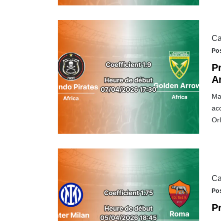
Ca
Po
P
A
Ma
acc
Or
Ca
Po
P