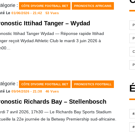
tégorie :
CÔTE D'IVOIRE FOOTBALL BET
PRONOSTICS AFRICAINS
sté Le
01/06/2026 - 21:42
53 Vues
ronostic Ittihad Tanger – Wydad
onostic Ittihad Tanger Wydad — Réponse rapide Ittihad
P
ger reçoit Wydad Athletic Club le mardi 3 juin 2026 à
h00…
C
P
tégorie :
CÔTE D'IVOIRE FOOTBALL BET
PRONOSTICS FOOTBALL
É
sté Le
05/04/2026 - 21:38
46 Vues
ronostic Richards Bay – Stellenbosch
rdi 7 avril 2026, 17h30 — Le Richards Bay Sports Stadium
#
ueille la 22e journée de la Betway Premiership sud-africaine.
#