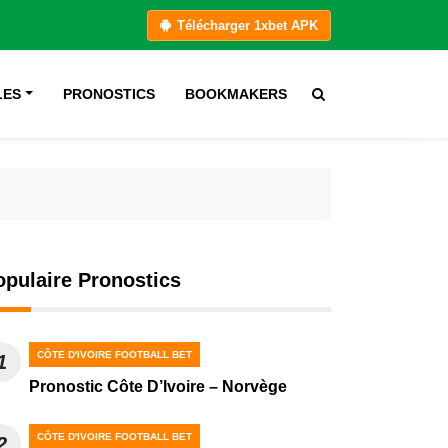
Télécharger 1xbet APK
LES
PRONOSTICS
BOOKMAKERS
opulaire Pronostics
CÔTE D'IVOIRE FOOTBALL BET
1
Pronostic Côte D’Ivoire – Norvège
CÔTE D'IVOIRE FOOTBALL BET
2