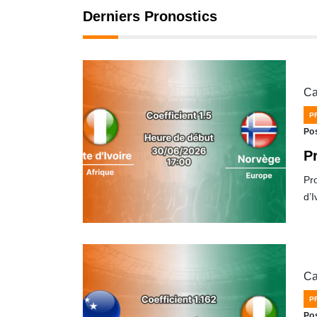
Derniers Pronostics
Ca
P
Po
P
Pr
d’
Ca
P
Po