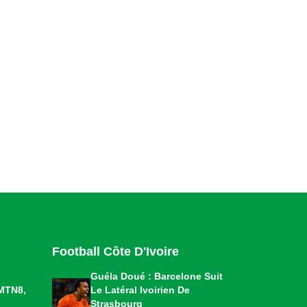
Football Côte D'Ivoire
Guéla Doué : Barcelone Suit
MTN8,
Le Latéral Ivoirien De
Strasbourg