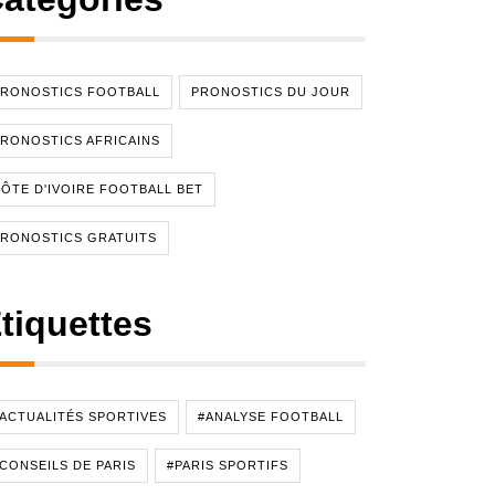
PRONOSTICS FOOTBALL
PRONOSTICS DU JOUR
RONOSTICS AFRICAINS
ÔTE D'IVOIRE FOOTBALL BET
RONOSTICS GRATUITS
tiquettes
ACTUALITÉS SPORTIVES
#ANALYSE FOOTBALL
CONSEILS DE PARIS
#PARIS SPORTIFS