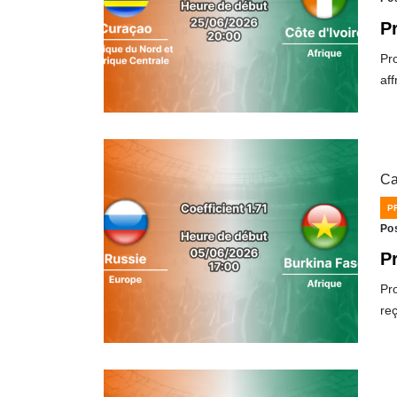
P
Pr
aff
Ca
P
Po
P
Pr
reç