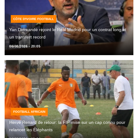
CÔTE D'IVOIRE FOOTBALL
Yan Diomandé rejoint le Real Madrid pour un contrat long et
un transfert record
06/08/2026 - 20:05
FOOTBALL AFRICAIN
Hervé Renard de retour: la FIF mise sur un cap connu pour
relancer les Éléphants