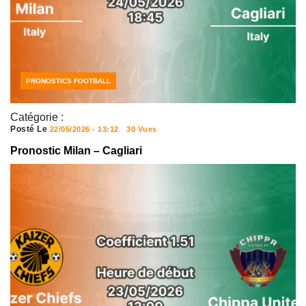
PRONOSTICS DU JOUR
PRONOSTICS FOOTBALL
Catégorie :
Posté Le
22/05/2026 - 13:12
30 Vues
Pronostic Milan – Cagliari