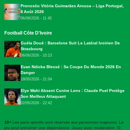
Pronostic Vitória Guimarães Arouca – Liga Portugal,
8 Août 2026
06/08/2026 - 11:45
Football Côte D'Ivoire
Guéla Doué : Barcelone Suit Le Latéral Ivoirien De
Strasbourg
06/06/2026 - 10:23
Evan Ndicka Blessé : Sa Coupe Du Monde 2026 En
Danger
18/05/2026 - 21:04
Elye Wahi Absent Contre Lens : Claude Puel Protège
Son Meilleur Attaquant
02/05/2026 - 22:42
18+
Les paris sportifs sont réservés aux personnes majeures. Le
jeu peut entraîner une dépendance. Jouez avec modération. Si