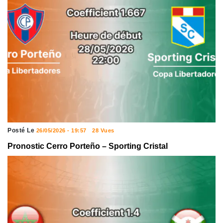
Posté Le
26/05/2026 - 19:57
28 Vues
Pronostic Cerro Porteño – Sporting Cristal