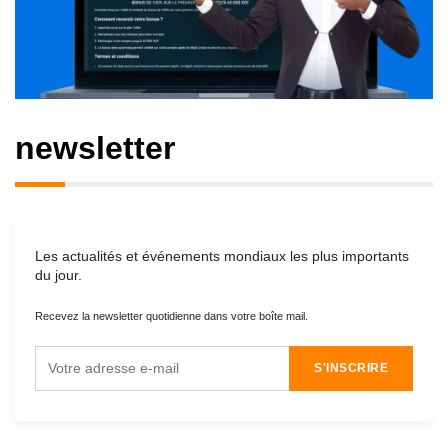
newsletter
Les actualités et événements mondiaux les plus importants
du jour.
Recevez la newsletter quotidienne dans votre boîte mail.
S'INSCRIRE