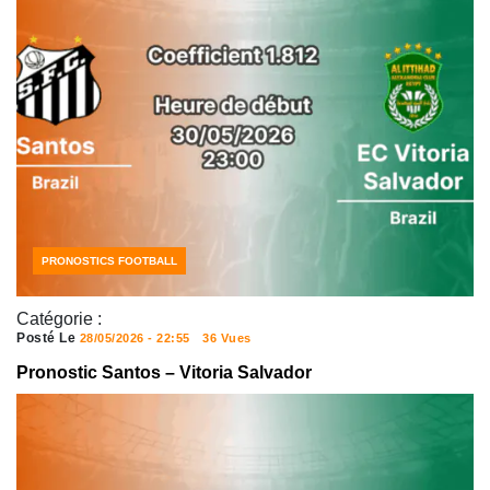
PRONOSTICS DU JOUR
PRONOSTICS FOOTBALL
Catégorie :
Posté Le
28/05/2026 - 22:55
36 Vues
Pronostic Santos – Vitoria Salvador