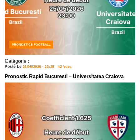
PRONOSTICS FOOTBALL
Catégorie :
Posté Le
23/05/2026 - 23:25
42 Vues
Pronostic Rapid Bucuresti – Universitatea Craiova