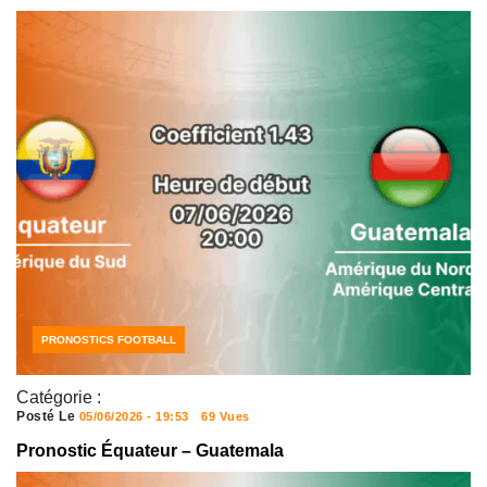
PRONOSTICS AFRICAINS
PRONOSTICS DU JOUR
PRONOSTICS FOOTBALL
Catégorie :
Posté Le
05/06/2026 - 19:53
69 Vues
Pronostic Équateur – Guatemala