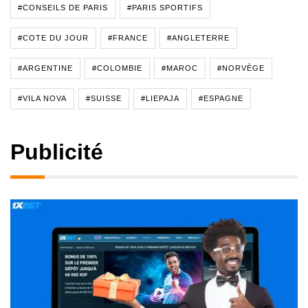
#CONSEILS DE PARIS
#PARIS SPORTIFS
#COTE DU JOUR
#FRANCE
#ANGLETERRE
#ARGENTINE
#COLOMBIE
#MAROC
#NORVÈGE
#VILA NOVA
#SUISSE
#LIEPAJA
#ESPAGNE
Publicité