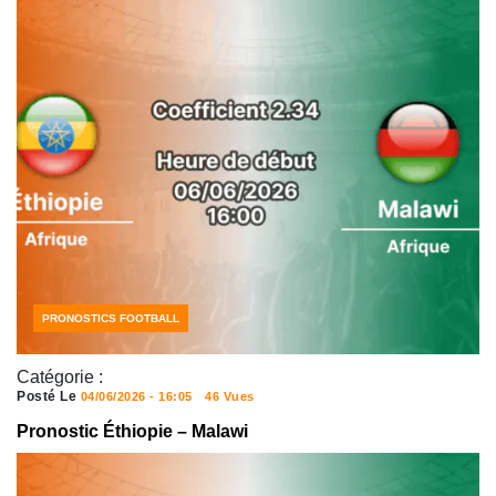
PRONOSTICS AFRICAINS
PRONOSTICS FOOTBALL
Catégorie :
Posté Le
04/06/2026 - 16:05
46 Vues
Pronostic Éthiopie – Malawi