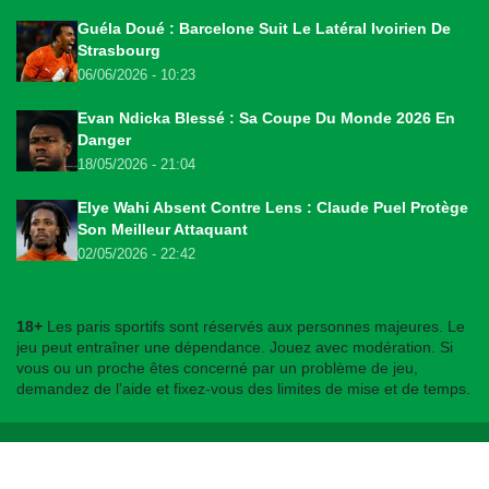
Guéla Doué : Barcelone Suit Le Latéral Ivoirien De
Strasbourg
06/06/2026 - 10:23
Evan Ndicka Blessé : Sa Coupe Du Monde 2026 En
Danger
18/05/2026 - 21:04
Elye Wahi Absent Contre Lens : Claude Puel Protège
Son Meilleur Attaquant
02/05/2026 - 22:42
18+
Les paris sportifs sont réservés aux personnes majeures. Le
jeu peut entraîner une dépendance. Jouez avec modération. Si
vous ou un proche êtes concerné par un problème de jeu,
demandez de l'aide et fixez-vous des limites de mise et de temps.
© 2026
bookmakers225.ci
. Tous droits réservés.